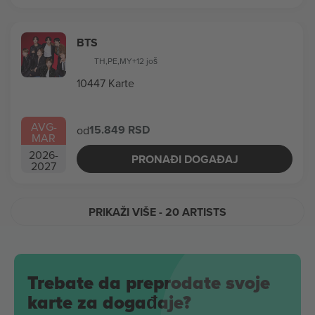
BTS
TH
,
PE
,
MY
+12 još
10447 Karte
AVG
-
15.849 RSD
od
MAR
2026
-
PRONAĐI DOGAĐAJ
2027
PRIKAŽI VIŠE
- 20 ARTISTS
Trebate da preprodate svoje
karte za događaje?