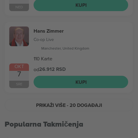
KUPI
NED
Hans Zimmer
Co-op Live
Manchester, United Kingdom
110 Karte
OKT
26.912 RSD
od
7
KUPI
SRE
PRIKAŽI VIŠE
- 20 DOGAĐAJI
Popularna Takmičenja