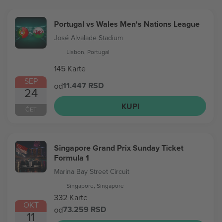
Portugal vs Wales Men's Nations League
José Alvalade Stadium
Lisbon, Portugal
145 Karte
SEP
11.447 RSD
od
24
KUPI
ČET
Singapore Grand Prix Sunday Ticket
Formula 1
Marina Bay Street Circuit
Singapore, Singapore
332 Karte
OKT
73.259 RSD
od
11