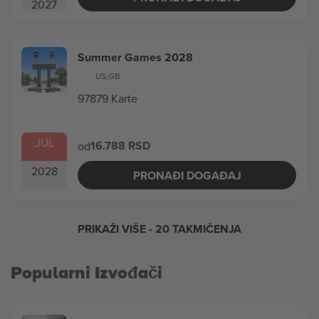
2027
Summer Games 2028
US
,
GB
97879 Karte
JUL
16.788 RSD
od
2028
PRONAĐI DOGAĐAJ
PRIKAŽI VIŠE
- 20 TAKMIČENJA
Popularni Izvođači