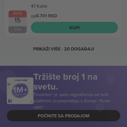
47 Karte
AVG
4.701 RSD
od
15
KUPI
SUB
PRIKAŽI VIŠE
- 20 DOGAĐAJI
Tržište broj 1 na
HVALA VAM!
svetu.
Ticombo® je sada najpraćenija od svih
platformi za preprodaju u Evropi. Hvala
vam!
POČNITE SA PRODAJOM