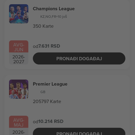
Champions League
KZ
,
NO
,
FR
+10 još
350 Karte
AVG
-
7.631 RSD
od
JUN
2026
-
PRONAĐI DOGAĐAJ
2027
Premier League
GB
205797 Karte
AVG
-
10.214 RSD
od
MAJ
2026
-
PRONAĐI DOGAĐAJ