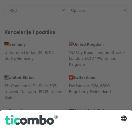
Kancelarije i podrška
Germany
United Kingdom
Unter den Linden 24, 10117
167 City Road, London, Greater
Berlin, Germany
London, EC1V 1AW, United
Kingdom
United States
Switzerland
131 Continental Dr, Suite 305,
Dorfstrasse 52a, 6390
Newark, Delaware 19713, United
Engelberg, Switzerland
States
Bulgaria
United Arab Emirates
Regus Sofia City West, bul
UAE Dubai Silicon Oasis, DDP
Totleben 53-55, 1606 Sofia,
Building A1, Office 302, Dubai,
Bulgaria
United Arab Emirates