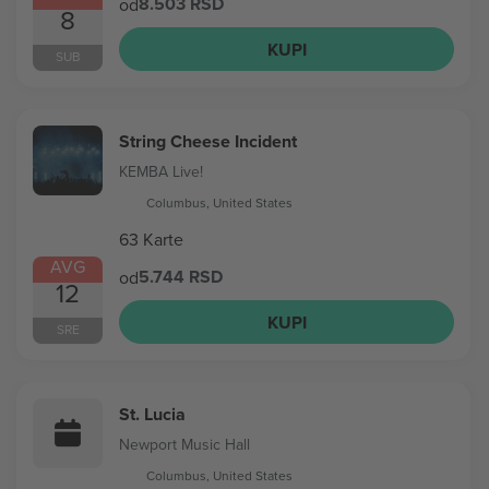
8.503 RSD
od
8
KUPI
SUB
String Cheese Incident
KEMBA Live!
Columbus, United States
63 Karte
AVG
5.744 RSD
od
12
KUPI
SRE
St. Lucia
Newport Music Hall
Columbus, United States