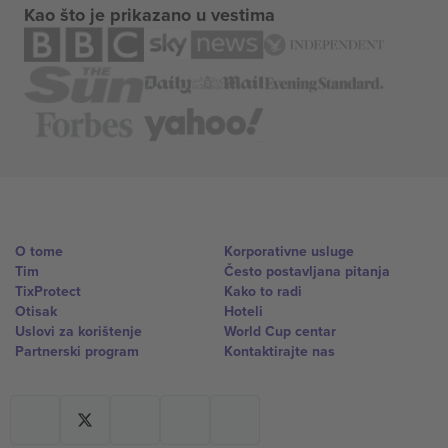
Kao što je prikazano u vestima
O tome
Korporativne usluge
Tim
Često postavljana pitanja
TixProtect
Kako to radi
Otisak
Hoteli
Uslovi za korištenje
World Cup centar
Partnerski program
Kontaktirajte nas