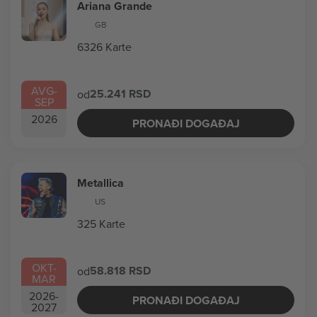
Ariana Grande
GB
6326 Karte
AVG
-
25.241 RSD
od
SEP
2026
PRONAĐI DOGAĐAJ
Metallica
US
325 Karte
OKT
-
58.818 RSD
od
MAR
2026
-
PRONAĐI DOGAĐAJ
2027