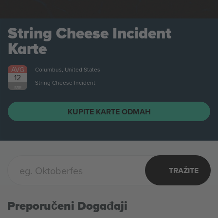
String Cheese Incident
Karte
AVG
Columbus, United States
12
String Cheese Incident
SRE
KUPITE KARTE ODMAH
TRAŽITE
Preporučeni Događaji