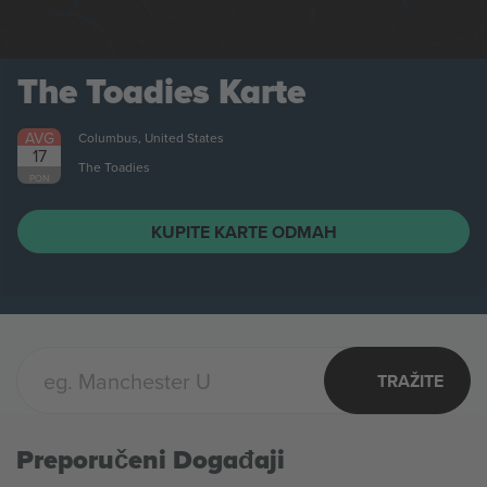
The Toadies
Karte
AVG
Columbus, United States
17
The Toadies
PON
KUPITE KARTE ODMAH
TRAŽITE
Preporučeni Događaji