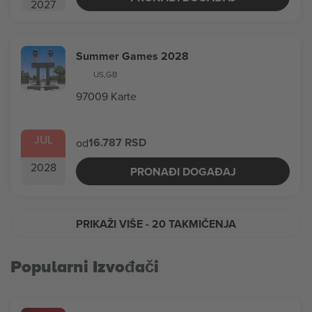
2027
Summer Games 2028
US
,
GB
97009 Karte
JUL
16.787 RSD
od
2028
PRONAĐI DOGAĐAJ
PRIKAŽI VIŠE
- 20 TAKMIČENJA
Popularni Izvođači