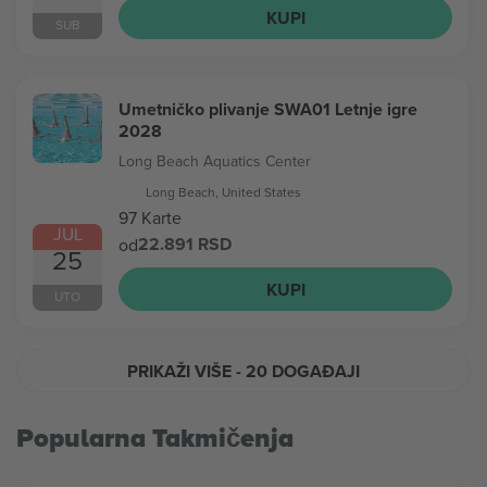
KUPI
SUB
Umetničko plivanje SWA01 Letnje igre
2028
Long Beach Aquatics Center
Long Beach, United States
97 Karte
JUL
22.891 RSD
od
25
KUPI
UTO
PRIKAŽI VIŠE
- 20 DOGAĐAJI
Popularna Takmičenja