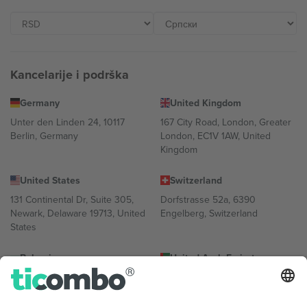
Kancelarije i podrška
Germany
United Kingdom
Unter den Linden 24, 10117
167 City Road, London, Greater
Berlin, Germany
London, EC1V 1AW, United
Kingdom
United States
Switzerland
131 Continental Dr, Suite 305,
Dorfstrasse 52a, 6390
Newark, Delaware 19713, United
Engelberg, Switzerland
States
Bulgaria
United Arab Emirates
Regus Sofia City West, bul
UAE Dubai Silicon Oasis, DDP
Totleben 53-55, 1606 Sofia,
Building A1, Office 302, Dubai,
Bulgaria
United Arab Emirates