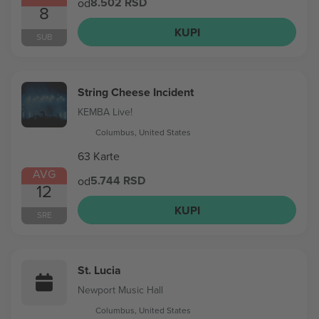
8.502 RSD
od
8
KUPI
SUB
String Cheese Incident
KEMBA Live!
Columbus, United States
63 Karte
AVG
5.744 RSD
od
12
KUPI
SRE
St. Lucia
Newport Music Hall
Columbus, United States