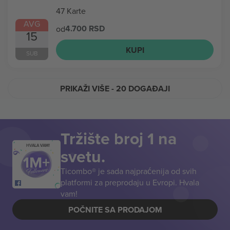
47 Karte
AVG
4.700 RSD
od
15
KUPI
SUB
PRIKAŽI VIŠE
- 20 DOGAĐAJI
Tržište broj 1 na
HVALA VAM!
svetu.
Ticombo® je sada najpraćenija od svih
platformi za preprodaju u Evropi. Hvala
vam!
POČNITE SA PRODAJOM