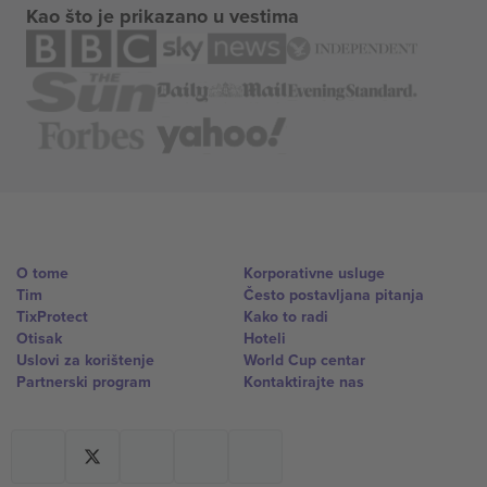
Kao što je prikazano u vestima
O tome
Korporativne usluge
Tim
Često postavljana pitanja
TixProtect
Kako to radi
Otisak
Hoteli
Uslovi za korištenje
World Cup centar
Partnerski program
Kontaktirajte nas