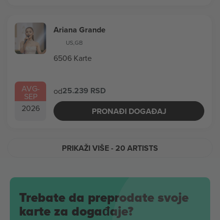
Ariana Grande
US
,
GB
6506 Karte
AVG
-
25.239 RSD
od
SEP
2026
PRONAĐI DOGAĐAJ
PRIKAŽI VIŠE
- 20 ARTISTS
Trebate da preprodate svoje
karte za događaje?