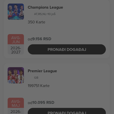
Champions League
AT
,
RS
,
NL
+10 još
350 Karte
AVG
-
9.156 RSD
od
JUN
2026
-
PRONAĐI DOGAĐAJ
2027
Premier League
GB
199751 Karte
AVG
-
10.095 RSD
od
MAJ
2026
-
PRONAĐI DOGAĐAJ