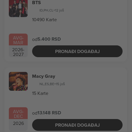
BTS
ID
,
PH
,
CL
+12 još
10490 Karte
AVG
-
5.400 RSD
od
MAR
2026
-
PRONAĐI DOGAĐAJ
2027
Macy Gray
NL
,
ES
,
BE
+15 još
15 Karte
AVG
-
13.148 RSD
od
DEC
2026
PRONAĐI DOGAĐAJ