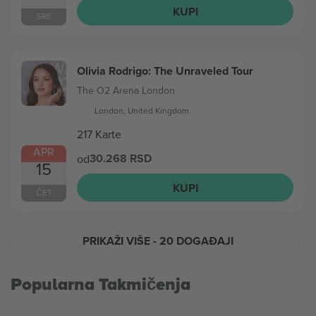
KUPI
SRE
Olivia Rodrigo: The Unraveled Tour
The O2 Arena London
London, United Kingdom
217 Karte
APR
30.268 RSD
od
15
KUPI
ČET
PRIKAŽI VIŠE
- 20 DOGAĐAJI
Popularna Takmičenja