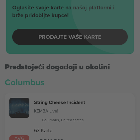
Oglasite svoje karte na našoj platformi i
brže pridobijte kupce!
PRODAJTE VAŠE KARTE
Predstojeći događaji u okolini
Columbus
String Cheese Incident
KEMBA Live!
Columbus, United States
63 Karte
AVG