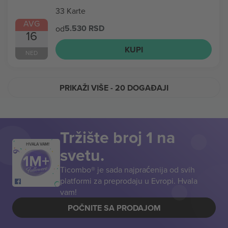
33 Karte
AVG
5.530 RSD
od
16
KUPI
NED
PRIKAŽI VIŠE
- 20 DOGAĐAJI
Tržište broj 1 na
HVALA VAM!
svetu.
Ticombo® je sada najpraćenija od svih
platformi za preprodaju u Evropi. Hvala
vam!
POČNITE SA PRODAJOM