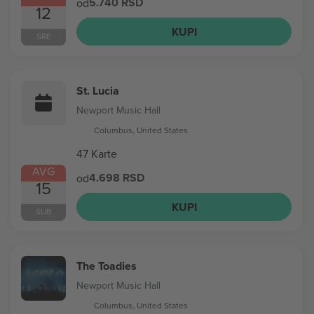
5.740 RSD
od
12
KUPI
SRE
St. Lucia
Newport Music Hall
Columbus, United States
47 Karte
AVG
4.698 RSD
od
15
KUPI
SUB
The Toadies
Newport Music Hall
Columbus, United States