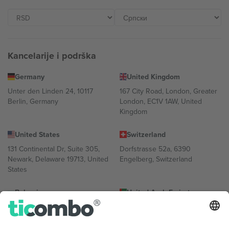
Kancelarije i podrška
Germany
United Kingdom
Unter den Linden 24, 10117
167 City Road, London, Greater
Berlin, Germany
London, EC1V 1AW, United
Kingdom
United States
Switzerland
131 Continental Dr, Suite 305,
Dorfstrasse 52a, 6390
Newark, Delaware 19713, United
Engelberg, Switzerland
States
Bulgaria
United Arab Emirates
Regus Sofia City West, bul
UAE Dubai Silicon Oasis, DDP
Totleben 53-55, 1606 Sofia,
Building A1, Office 302, Dubai,
Bulgaria
United Arab Emirates