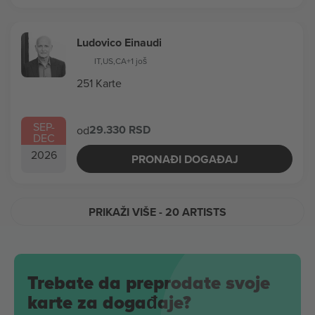
Ludovico Einaudi
IT
,
US
,
CA
+1 još
251 Karte
SEP
-
29.330 RSD
od
DEC
2026
PRONAĐI DOGAĐAJ
PRIKAŽI VIŠE
- 20 ARTISTS
Trebate da preprodate svoje
karte za događaje?