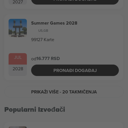
2027
Summer Games 2028
US
,
GB
99127 Karte
JUL
16.777 RSD
od
2028
PRONAĐI DOGAĐAJ
PRIKAŽI VIŠE
- 20 TAKMIČENJA
Popularni Izvođači