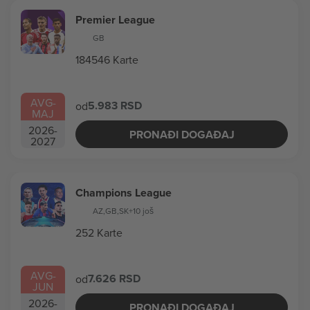
Premier League
GB
184546 Karte
AVG
-
5.983 RSD
od
MAJ
2026
-
PRONAĐI DOGAĐAJ
2027
Champions League
AZ
,
GB
,
SK
+10 još
252 Karte
AVG
-
7.626 RSD
od
JUN
2026
-
PRONAĐI DOGAĐAJ