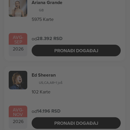
Ariana Grande
GB
5975 Karte
AVG
-
28.392 RSD
od
SEP
2026
PRONAĐI DOGAĐAJ
Ed Sheeran
US
,
CA
,
AR
+1 još
102 Karte
AVG
-
14.196 RSD
od
NOV
2026
PRONAĐI DOGAĐAJ