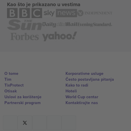
Kao što je prikazano u vestima
O tome
Korporativne usluge
Tim
Često postavljana pitanja
TixProtect
Kako to radi
Otisak
Hoteli
Uslovi za korištenje
World Cup centar
Partnerski program
Kontaktirajte nas