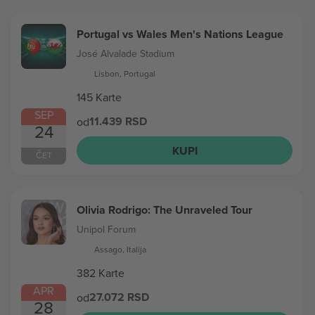
Portugal vs Wales Men's Nations League
José Alvalade Stadium
Lisbon, Portugal
145 Karte
SEP
11.439 RSD
od
24
KUPI
ČET
Olivia Rodrigo: The Unraveled Tour
Unipol Forum
Assago, Italija
382 Karte
APR
27.072 RSD
od
28