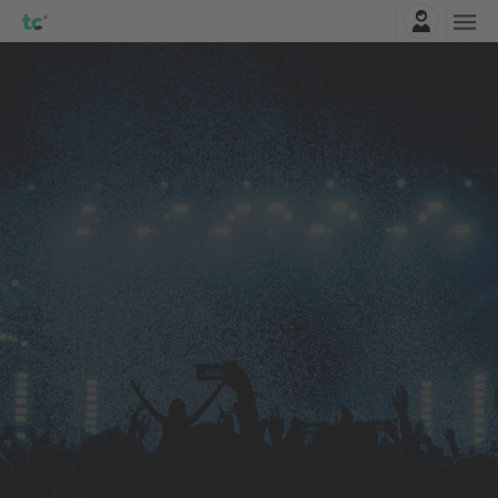
Najavite se
St. Lucia
Karte
AVG
Columbus, United States
16
St. Lucia
NED
KUPITE KARTE ODMAH