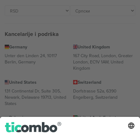
Kancelarije i podrška
Germany
United Kingdom
Unter den Linden 24, 10117
167 City Road, London, Greater
Berlin, Germany
London, EC1V 1AW, United
Kingdom
United States
Switzerland
131 Continental Dr, Suite 305,
Dorfstrasse 52a, 6390
Newark, Delaware 19713, United
Engelberg, Switzerland
States
Bulgaria
United Arab Emirates
Regus Sofia City West, bul
UAE Dubai Silicon Oasis, DDP
Totleben 53-55, 1606 Sofia,
Building A1, Office 302, Dubai,
Bulgaria
United Arab Emirates