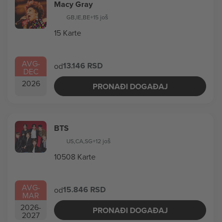
Macy Gray
GB
,
IE
,
BE
+15 još
15 Karte
AVG
-
13.146 RSD
od
DEC
2026
PRONAĐI DOGAĐAJ
BTS
US
,
CA
,
SG
+12 još
10508 Karte
AVG
-
15.846 RSD
od
MAR
2026
-
PRONAĐI DOGAĐAJ
2027