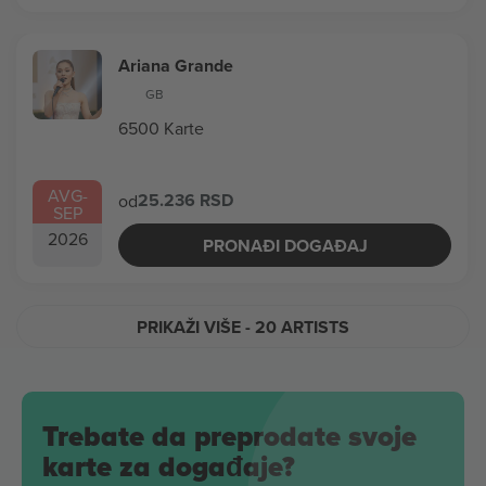
Ariana Grande
GB
6500 Karte
AVG
-
25.236 RSD
od
SEP
2026
PRONAĐI DOGAĐAJ
PRIKAŽI VIŠE
- 20 ARTISTS
Trebate da preprodate svoje
karte za događaje?