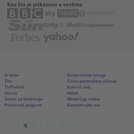
Kao što je prikazano u vestima
O tome
Korporativne usluge
Tim
Često postavljana pitanja
TixProtect
Kako to radi
Otisak
Hoteli
Uslovi za korištenje
World Cup centar
Partnerski program
Kontaktirajte nas