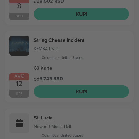
8.502 RSD
od
8
KUPI
SUB
String Cheese Incident
KEMBA Live!
Columbus, United States
63 Karte
AVG
5.743 RSD
od
12
KUPI
SRE
St. Lucia
Newport Music Hall
Columbus, United States