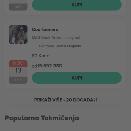
KUPI
NED
Courteeners
M&S Bank Arena Liverpool
Liverpool, United Kingdom
80 Karte
NOV
15.692 RSD
od
13
KUPI
PET
PRIKAŽI VIŠE
- 20 DOGAĐAJI
Popularna Takmičenja