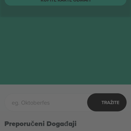
The Toadies
Karte
AVG
Columbus, United States
17
The Toadies
PON
KUPITE KARTE ODMAH
TRAŽITE
Preporučeni Događaji