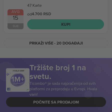
47 Karte
AVG
4.700 RSD
od
15
KUPI
SUB
PRIKAŽI VIŠE
- 20 DOGAĐAJI
Tržište broj 1 na
HVALA VAM!
svetu.
Ticombo® je sada najpraćenija od svih
platformi za preprodaju u Evropi. Hvala
vam!
POČNITE SA PRODAJOM