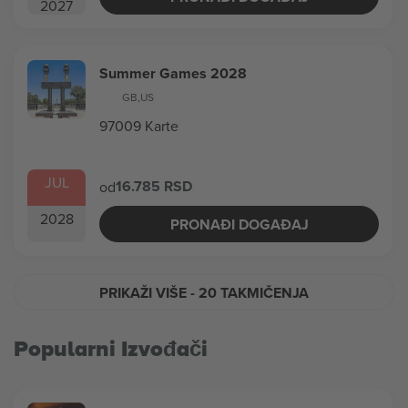
2027
Summer Games 2028
GB
,
US
97009 Karte
JUL
16.785 RSD
od
2028
PRONAĐI DOGAĐAJ
PRIKAŽI VIŠE
- 20 TAKMIČENJA
Popularni Izvođači