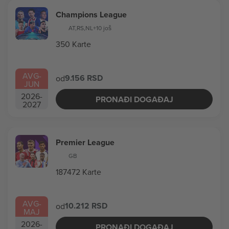
Champions League
AT
,
RS
,
NL
+10 još
350 Karte
AVG
-
9.156 RSD
od
JUN
2026
-
PRONAĐI DOGAĐAJ
2027
Premier League
GB
187472 Karte
AVG
-
10.212 RSD
od
MAJ
2026
-
PRONAĐI DOGAĐAJ