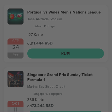
Portugal vs Wales Men's Nations League
José Alvalade Stadium
Lisbon, Portugal
127 Karte
SEP
11.444 RSD
od
24
KUPI
ČET
Singapore Grand Prix Sunday Ticket
Formula 1
Marina Bay Street Circuit
Singapore, Singapore
336 Karte
OKT
73.244 RSD
od
11