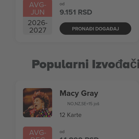
AVG
-
od
JUN
9.151 RSD
2026
-
2027
PRONAĐI DOGAĐAJ
Popularni Izvođač
Macy Gray
NO
,
NZ
,
SE
+15 još
12 Karte
AVG
-
od