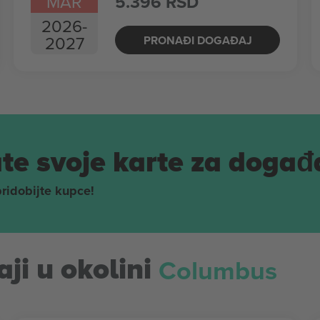
MAR
5.396 RSD
2026
-
2027
PRONAĐI DOGAĐAJ
te svoje karte za događ
pridobijte kupce!
Columbus
ji u okolini