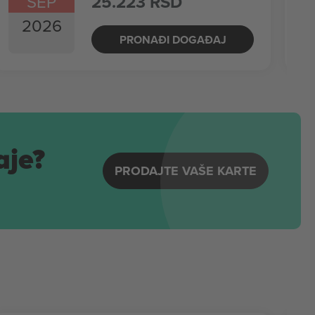
SEP
25.223 RSD
2026
PRONAĐI DOGAĐAJ
aje?
PRODAJTE VAŠE KARTE