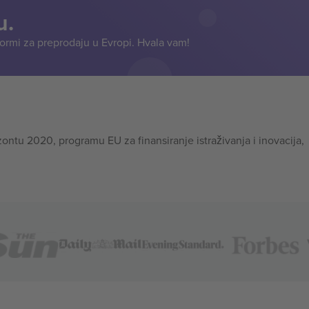
u.
formi za preprodaju u Evropi. Hvala vam!
tu 2020, programu EU za finansiranje istraživanja i inovacija,