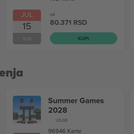
JUL
od
80.371 RSD
15
KUPI
SUB
enja
Summer Games
2028
US
,
GB
96946 Karte