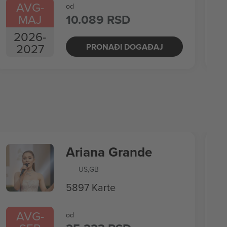
AVG
-
od
MAJ
10.089 RSD
2026
-
2027
PRONAĐI DOGAĐAJ
Ariana Grande
US
,
GB
5897 Karte
AVG
-
od