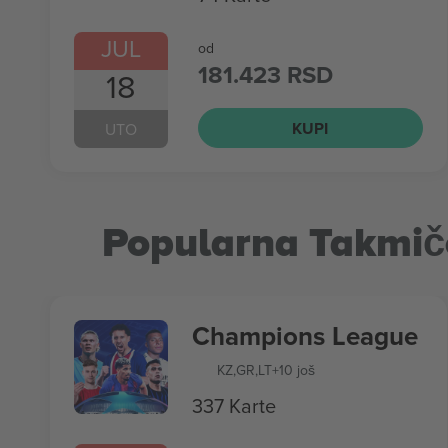
JUL
od
181.423 RSD
18
KUPI
UTO
Popularna Takmič
Champions League
KZ
,
GR
,
LT
+10 još
337 Karte