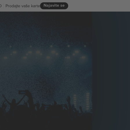
Najavite se
D
Prodajte vaše karte