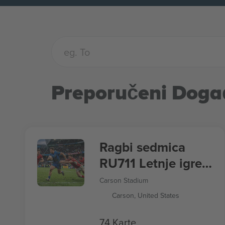
Preporučeni Doga
Ragbi sedmica
RU711 Letnje igre
2028
Carson Stadium
Carson, United States
74 Karte