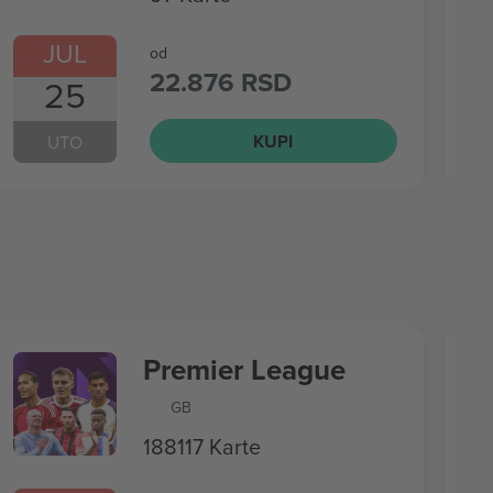
JUL
od
22.876 RSD
25
KUPI
UTO
Premier League
GB
188117 Karte