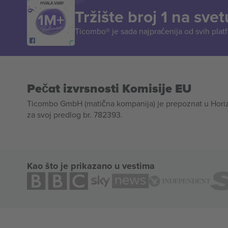
HVALA VAM!
Tržište broj 1 na svet
Ticombo® je sada najpraćenija od svih plat
Pečat izvrsnosti Komisije EU
Ticombo GmbH (matična kompanija) je prepoznat u Horizon
za svoj predlog br. 782393.
Kao što je prikazano u vestima