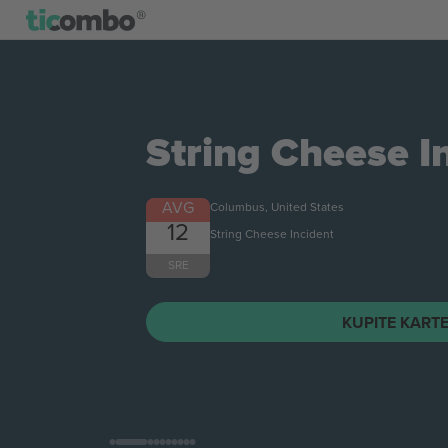
String Cheese I
AVG
Columbus, United States
12
String Cheese Incident
SRE
KUPITE KART