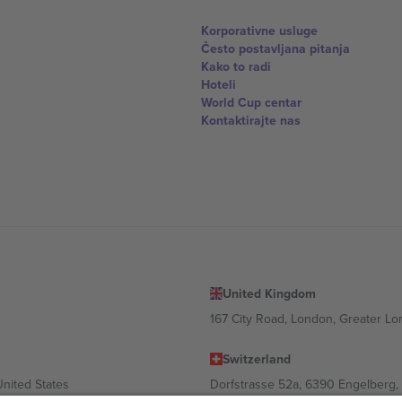
Korporativne usluge
Često postavljana pitanja
Kako to radi
Hoteli
World Cup centar
Kontaktirajte nas
United Kingdom
167 City Road, London, Greater L
Switzerland
United States
Dorfstrasse 52a, 6390 Engelberg, 