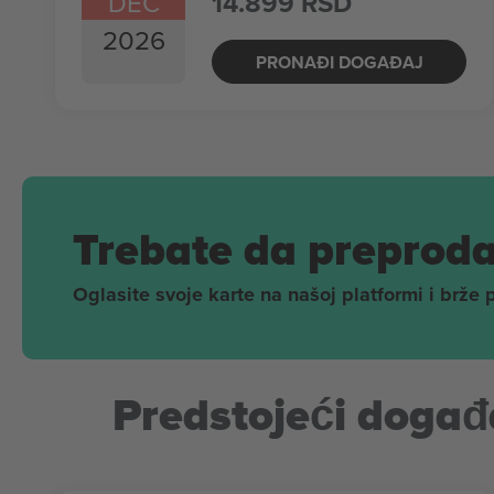
DEC
14.899 RSD
2026
PRONAĐI DOGAĐAJ
Trebate da preproda
Oglasite svoje karte na našoj platformi i brže 
Predstojeći događa