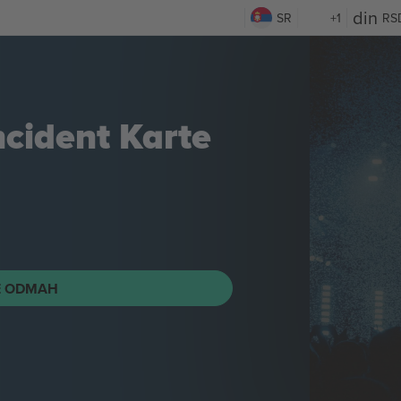
SR
+1
RS
ncident
Karte
E ODMAH