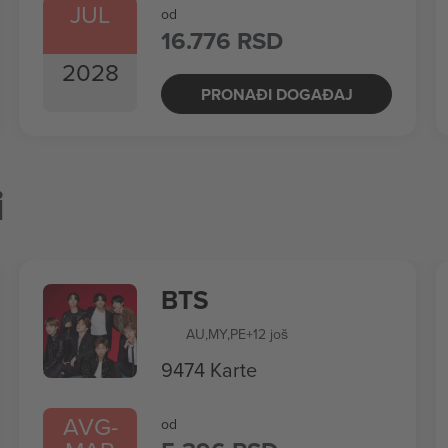
JUL
od
16.776 RSD
2028
PRONAĐI DOGAĐAJ
i
BTS
AU
,
MY
,
PE
+12 još
9474 Karte
AVG
-
od