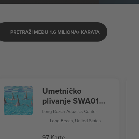
PRETRAŽI MEĐU 1.6 MILIONA+ KARATA
Umetničko
plivanje SWA01
Letnje igre 2028
Long Beach Aquatics Center
Long Beach, United States
97 Karte