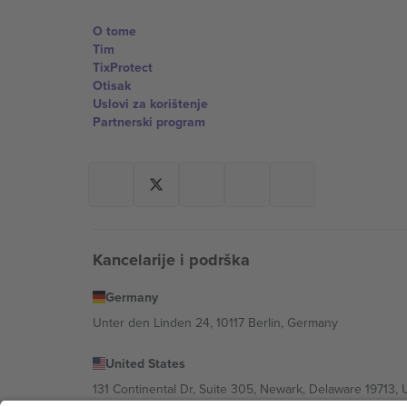
O tome
Tim
TixProtect
Otisak
Uslovi za korištenje
Partnerski program
Kancelarije i podrška
Germany
Unter den Linden 24, 10117 Berlin, Germany
United States
131 Continental Dr, Suite 305, Newark, Delaware 19713, 