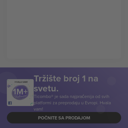
Tržište broj 1 na
HVALA VAM!
svetu.
Ticombo® je sada najpraćenija od svih
platformi za preprodaju u Evropi. Hvala
vam!
POČNITE SA PRODAJOM