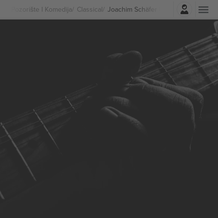
Najavite se
Pozorište I Komedija
Classical
Joachim Schäfer Karte