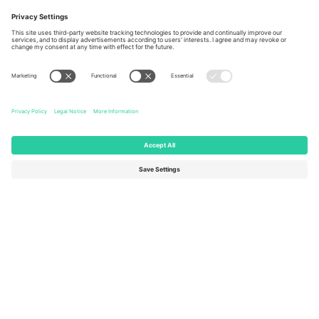
Berlin, Germany
London, EC1V 1AW, United
Kingdom
United States
Switzerland
131 Continental Dr, Suite 305,
Dorfstrasse 52a, 6390
Newark, Delaware 19713, United
Engelberg, Switzerland
States
Bulgaria
United Arab Emirates
Regus Sofia City West, bul
UAE Dubai Silicon Oasis, DDP
Totleben 53-55, 1606 Sofia,
Building A1, Office 302, Dubai,
Bulgaria
United Arab Emirates
Mexico
Av Chapultepec 360, Roma
Norte, Cuauhtémoc, 06700
Ciudad de México, CDMX,
Mexico
Pravna lica platforme mogu se razlikovati u zavisnosti od lokacije,