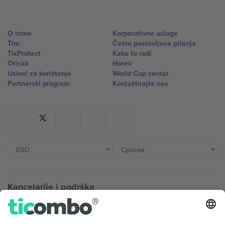
O tome
Korporativne usluge
Tim
Često postavljana pitanja
TixProtect
Kako to radi
Otisak
Hoteli
Uslovi za korištenje
World Cup centar
Partnerski program
Kontaktirajte nas
Kancelarije i podrška
Germany
United Kingdom
Unter den Linden 24, 10117
167 City Road, London, Greater