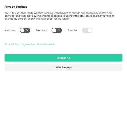
Berlin, Germany
London, EC1V 1AW, United
Kingdom
United States
Switzerland
131 Continental Dr, Suite 305,
Dorfstrasse 52a, 6390
Newark, Delaware 19713, United
Engelberg, Switzerland
States
Bulgaria
United Arab Emirates
Regus Sofia City West, bul
UAE Dubai Silicon Oasis, DDP
Totleben 53-55, 1606 Sofia,
Building A1, Office 302, Dubai,
Bulgaria
United Arab Emirates
Mexico
Av Chapultepec 360, Roma
Norte, Cuauhtémoc, 06700
Ciudad de México, CDMX,
Mexico
Pravna lica platforme mogu se razlikovati u zavisnosti od lokacije,