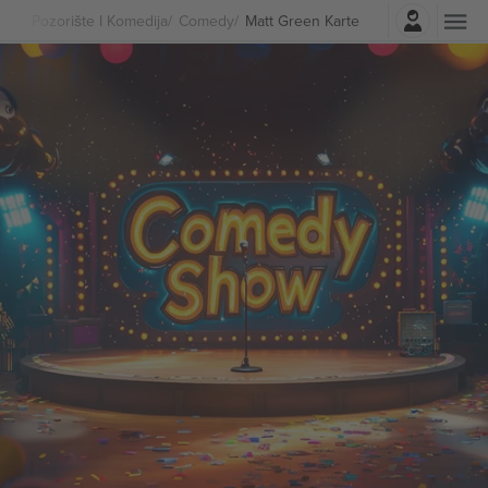
Najavite se
Pozorište I Komedija
Comedy
Matt Green Karte