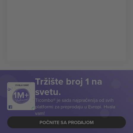
Tržište broj 1 na
HVALA VAM!
svetu.
Ticombo® je sada najpraćenija od svih
platformi za preprodaju u Evropi. Hvala
vam!
POČNITE SA PRODAJOM