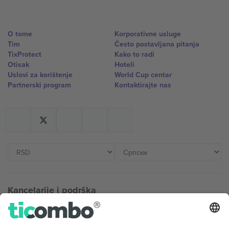
O tome
Korporativne usluge
Tim
Često postavljana pitanja
TixProtect
Kako to radi
Otisak
Hoteli
Uslovi za korištenje
World Cup centar
Partnerski program
Kontaktirajte nas
Kancelarije i podrška
Germany
United Kingdom
Unter den Linden 24, 10117
167 City Road, London, Greater