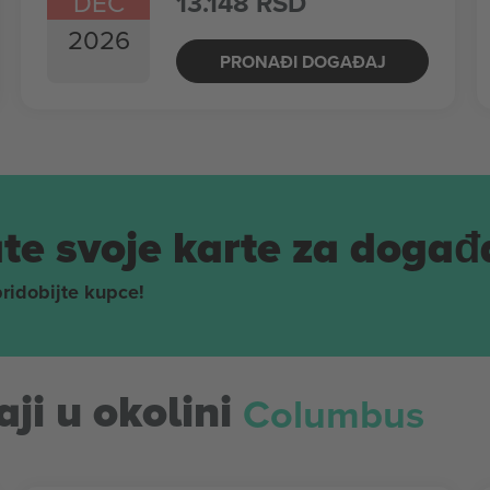
DEC
13.148 RSD
2026
PRONAĐI DOGAĐAJ
te svoje karte za događ
pridobijte kupce!
Columbus
ji u okolini