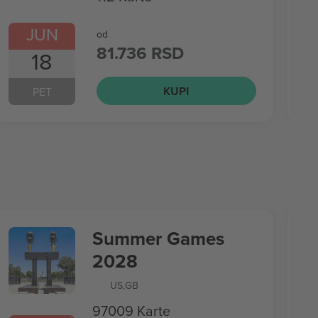
JUN
od
81.736 RSD
18
KUPI
PET
Summer Games
2028
US
,
GB
97009 Karte