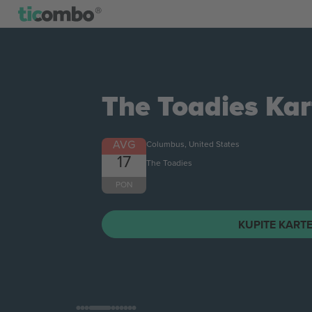
The Toadies
Kar
AVG
Columbus, United States
17
The Toadies
PON
KUPITE KART