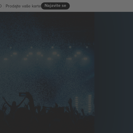
Najavite se
D
Prodajte vaše karte