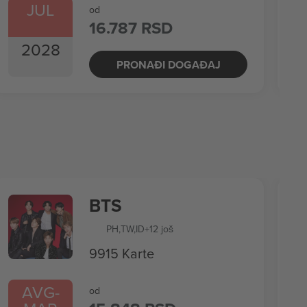
JUL
od
16.787 RSD
2028
PRONAĐI DOGAĐAJ
BTS
PH
,
TW
,
ID
+12 još
9915 Karte
AVG
-
od