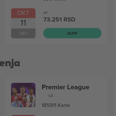
OKT
od
73.251 RSD
11
KUPI
NED
enja
Premier League
GB
185911 Karte