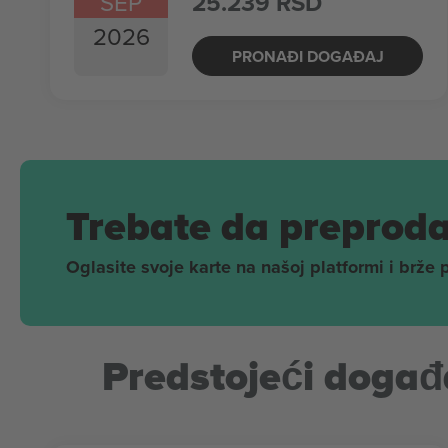
SEP
25.239 RSD
2026
PRONAĐI DOGAĐAJ
Trebate da preproda
Oglasite svoje karte na našoj platformi i brže 
Predstojeći događa