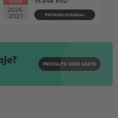
MAR
15.848 RSD
2026
-
2027
PRONAĐI DOGAĐAJ
aje?
PRODAJTE VAŠE KARTE