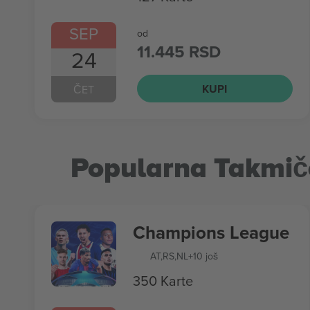
SEP
od
11.445 RSD
24
KUPI
ČET
Popularna Takmič
Champions League
AT
,
RS
,
NL
+10 još
350 Karte