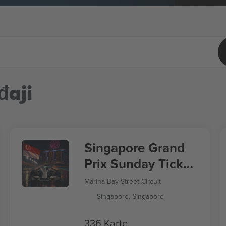
đaji
Singapore Grand
Prix Sunday Ticket
Formula 1
Marina Bay Street Circuit
Singapore, Singapore
336 Karte