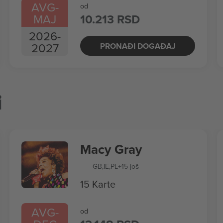
AVG
-
od
MAJ
10.213 RSD
2026
-
2027
PRONAĐI DOGAĐAJ
i
Macy Gray
GB
,
IE
,
PL
+15 još
15 Karte
AVG
-
od