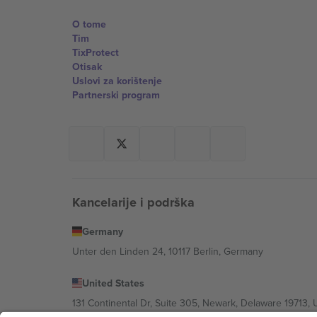
O tome
Tim
TixProtect
Otisak
Uslovi za korištenje
Partnerski program
Kancelarije i podrška
Germany
Unter den Linden 24, 10117 Berlin, Germany
United States
131 Continental Dr, Suite 305, Newark, Delaware 19713, 