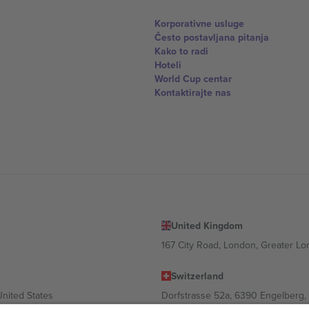
Korporativne usluge
Često postavljana pitanja
Kako to radi
Hoteli
World Cup centar
Kontaktirajte nas
United Kingdom
167 City Road, London, Greater L
Switzerland
United States
Dorfstrasse 52a, 6390 Engelberg, 