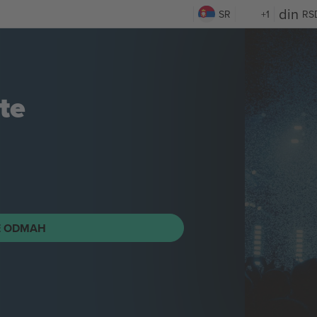
SR
+1
RS
te
E ODMAH