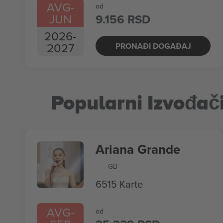
AVG
-
od
JUN
9.156 RSD
2026
-
2027
PRONAĐI DOGAĐAJ
Popularni Izvođač
Ariana Grande
GB
6515 Karte
AVG
-
od