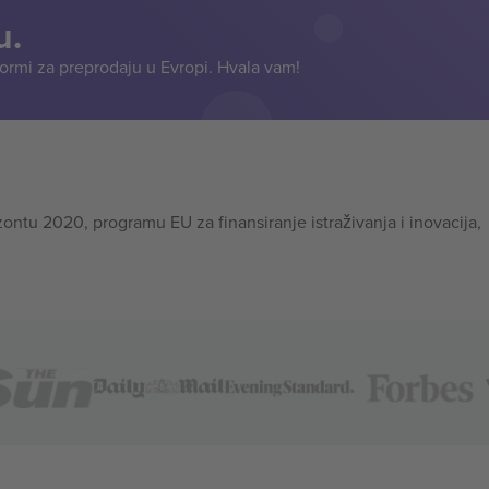
u.
formi za preprodaju u Evropi. Hvala vam!
tu 2020, programu EU za finansiranje istraživanja i inovacija,