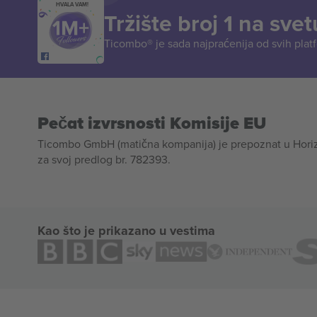
HVALA VAM!
Tržište broj 1 na svet
Ticombo® je sada najpraćenija od svih plat
Pečat izvrsnosti Komisije EU
Ticombo GmbH (matična kompanija) je prepoznat u Horizon
za svoj predlog br. 782393.
Kao što je prikazano u vestima