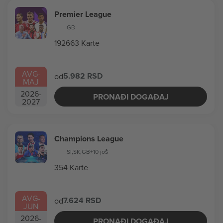
Premier League
GB
192663 Karte
AVG
-
5.982 RSD
od
MAJ
2026
-
PRONAĐI DOGAĐAJ
2027
Champions League
SI
,
SK
,
GB
+10 još
354 Karte
AVG
-
7.624 RSD
od
JUN
2026
-
PRONAĐI DOGAĐAJ