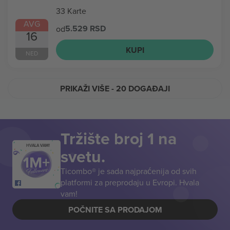
33 Karte
AVG
5.529 RSD
od
16
KUPI
NED
PRIKAŽI VIŠE
- 20 DOGAĐAJI
Tržište broj 1 na
HVALA VAM!
svetu.
Ticombo® je sada najpraćenija od svih
platformi za preprodaju u Evropi. Hvala
vam!
POČNITE SA PRODAJOM