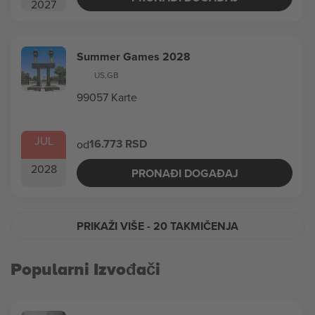
2027
Summer Games 2028
US
,
GB
99057 Karte
JUL
16.773 RSD
od
2028
PRONAĐI DOGAĐAJ
PRIKAŽI VIŠE
- 20 TAKMIČENJA
Popularni Izvođači