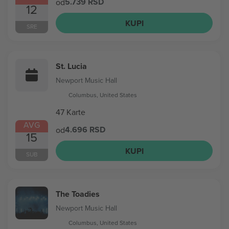
5.739 RSD
od
12
KUPI
SRE
St. Lucia
Newport Music Hall
Columbus, United States
47 Karte
AVG
4.696 RSD
od
15
KUPI
SUB
The Toadies
Newport Music Hall
Columbus, United States