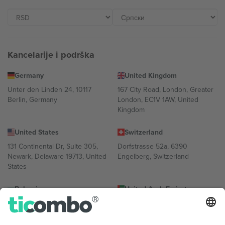
Kancelarije i podrška
Germany
United Kingdom
Unter den Linden 24, 10117
167 City Road, London, Greater
Berlin, Germany
London, EC1V 1AW, United
Kingdom
United States
Switzerland
131 Continental Dr, Suite 305,
Dorfstrasse 52a, 6390
Newark, Delaware 19713, United
Engelberg, Switzerland
States
Bulgaria
United Arab Emirates
Regus Sofia City West, bul
UAE Dubai Silicon Oasis, DDP
Totleben 53-55, 1606 Sofia,
Building A1, Office 302, Dubai,
Bulgaria
United Arab Emirates