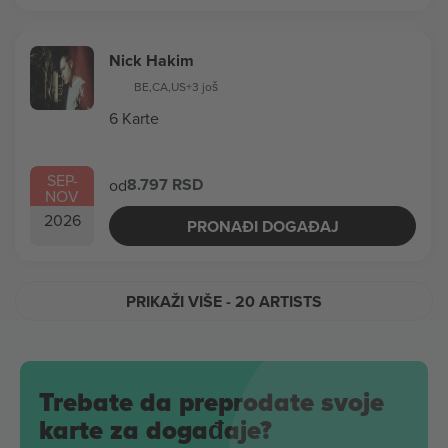
Nick Hakim
BE
,
CA
,
US
+3 još
6 Karte
SEP
-
8.797 RSD
od
NOV
2026
PRONAĐI DOGAĐAJ
PRIKAŽI VIŠE
- 20 ARTISTS
Trebate da preprodate svoje
karte za događaje?