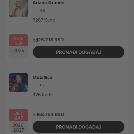
Ariana Grande
GB
6287 Karte
AVG
-
25.218 RSD
od
SEP
2026
PRONAĐI DOGAĐAJ
Metallica
US
326 Karte
OKT
-
58.764 RSD
od
MAR
2026
-
PRONAĐI DOGAĐAJ
2027