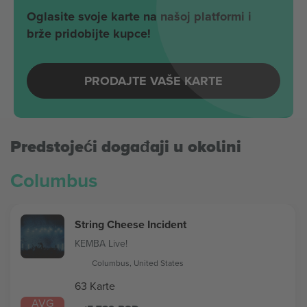
Oglasite svoje karte na našoj platformi i
brže pridobijte kupce!
PRODAJTE VAŠE KARTE
Predstojeći događaji u okolini
Columbus
String Cheese Incident
KEMBA Live!
Columbus, United States
63 Karte
AVG