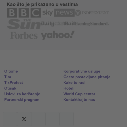
Kao što je prikazano u vestima
O tome
Korporativne usluge
Tim
Često postavljana pitanja
TixProtect
Kako to radi
Otisak
Hoteli
Uslovi za korištenje
World Cup centar
Partnerski program
Kontaktirajte nas