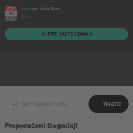
AVG
Columbus, United States
21
Citizen
PET
KUPITE KARTE ODMAH
TRAŽITE
Preporučeni Događaji