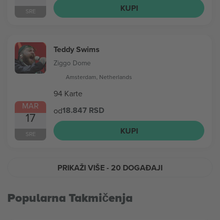
KUPI
SRE
Teddy Swims
Ziggo Dome
Amsterdam, Netherlands
94 Karte
MAR
18.847 RSD
od
17
KUPI
SRE
PRIKAŽI VIŠE
- 20 DOGAĐAJI
Popularna Takmičenja