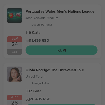
Portugal vs Wales Men's Nations League
José Alvalade Stadium
Lisbon, Portugal
145 Karte
SEP
11.436 RSD
od
24
KUPI
ČET
Olivia Rodrigo: The Unraveled Tour
Unipol Forum
Assago, Italija
382 Karte
APR
26.435 RSD
od
28