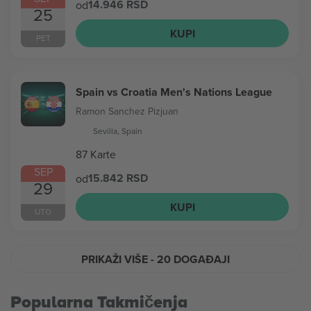
14.946 RSD
od
25
KUPI
PET
Spain vs Croatia Men's Nations League
Ramon Sanchez Pizjuan
Sevilla, Spain
87 Karte
SEP
15.842 RSD
od
29
KUPI
UTO
PRIKAŽI VIŠE
- 20 DOGAĐAJI
Popularna Takmičenja