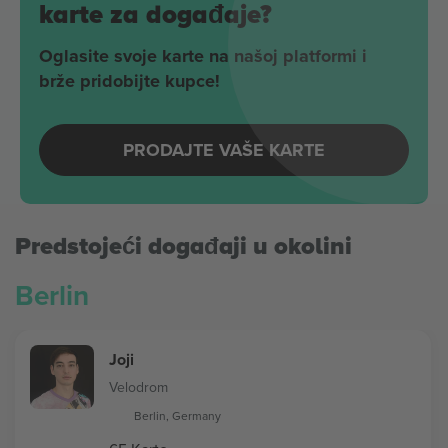
karte za događaje?
Oglasite svoje karte na našoj platformi i
brže pridobijte kupce!
PRODAJTE VAŠE KARTE
Predstojeći događaji u okolini
Berlin
Joji
Velodrom
Berlin, Germany