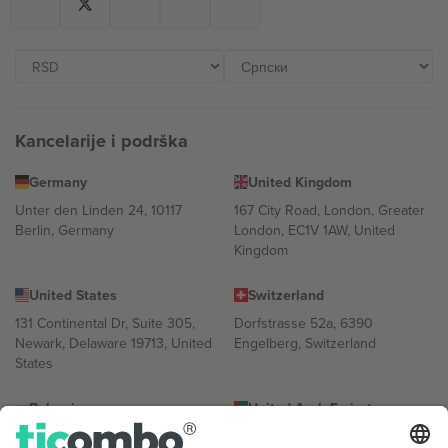
Kancelarije i podrška
Germany
United Kingdom
Unter den Linden 24, 10117
167 City Road, London, Greater
Berlin, Germany
London, EC1V 1AW, United
Kingdom
United States
Switzerland
131 Continental Dr, Suite 305,
Dorfstrasse 52a, 6390
Newark, Delaware 19713, United
Engelberg, Switzerland
States
Bulgaria
United Arab Emirates
Regus Sofia City West, bul
UAE Dubai Silicon Oasis, DDP