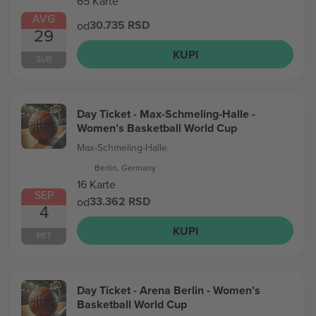
65 Karte
AVG
30.735 RSD
od
29
KUPI
SUB
Day Ticket - Max-Schmeling-Halle -
Women’s Basketball World Cup
Max-Schmeling-Halle
Berlin, Germany
16 Karte
SEP
33.362 RSD
od
4
KUPI
PET
Day Ticket - Arena Berlin - Women’s
Basketball World Cup