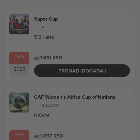
Super Cup
AT
518 Karte
AVG
7.631 RSD
od
2026
PRONAĐI DOGAĐAJ
CAF Women’s Africa Cup of Nations
GB
,
ZA
,
MA
6 Karte
AVG
1.057 RSD
od