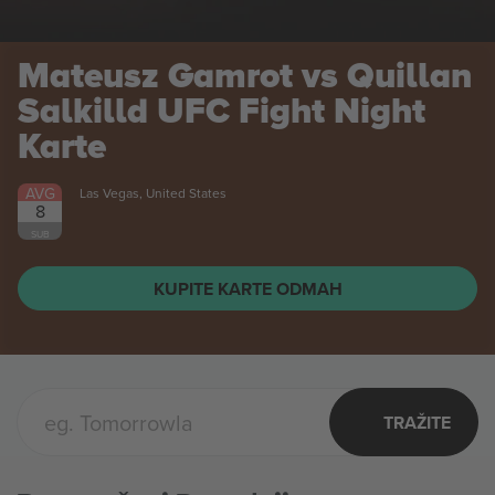
Mateusz Gamrot vs Quillan
Salkilld UFC Fight Night
Karte
AVG
Las Vegas, United States
8
SUB
KUPITE KARTE ODMAH
TRAŽITE