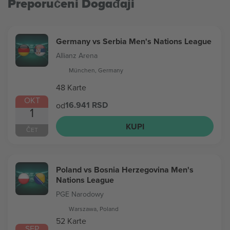
Preporučeni Događaji
Germany vs Serbia Men's Nations League
Allianz Arena
München, Germany
48 Karte
OKT
16.941 RSD
od
1
KUPI
ČET
Poland vs Bosnia Herzegovina Men's
Nations League
PGE Narodowy
Warszawa, Poland
52 Karte
SEP