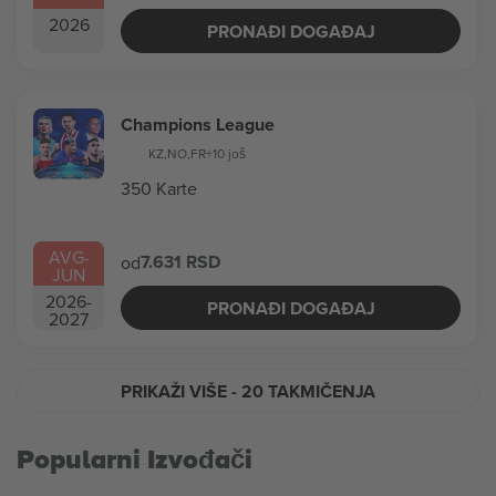
2026
PRONAĐI DOGAĐAJ
Champions League
KZ
,
NO
,
FR
+10 još
350 Karte
AVG
-
7.631 RSD
od
JUN
2026
-
PRONAĐI DOGAĐAJ
2027
PRIKAŽI VIŠE
- 20 TAKMIČENJA
Popularni Izvođači