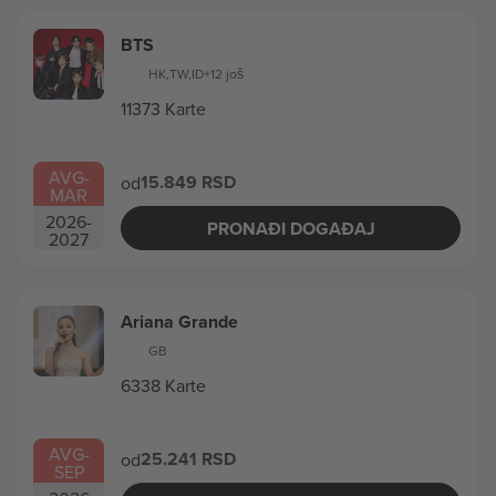
BTS
HK
,
TW
,
ID
+12 još
11373 Karte
AVG
-
15.849 RSD
od
MAR
2026
-
PRONAĐI DOGAĐAJ
2027
Ariana Grande
GB
6338 Karte
AVG
-
25.241 RSD
od
SEP