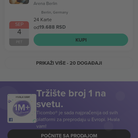
Arena Berlin
Berlin, Germany
24 Karte
SEP
19.688 RSD
od
4
KUPI
PET
PRIKAŽI VIŠE
- 20 DOGAĐAJI
Tržište broj 1 na
HVALA VAM!
svetu.
Ticombo® je sada najpraćenija od svih
platformi za preprodaju u Evropi. Hvala
vam!
POČNITE SA PRODAJOM