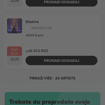
2026
PRONAĐI DOGAĐAJ
Shakira
QA
,
EG
,
ES
+2 još
4444 Karte
SEP
-
8.453 RSD
od
NOV
2026
PRONAĐI DOGAĐAJ
PRIKAŽI VIŠE
- 20 ARTISTS
Trebate da preprodate svoje