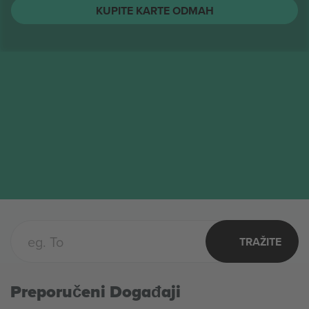
String Cheese Incident
Karte
AVG
Columbus, United States
12
String Cheese Incident
SRE
KUPITE KARTE ODMAH
TRAŽITE
Preporučeni Događaji