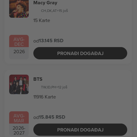
Macy Gray
CH
,
DK
,
AT
+15 još
15 Karte
AVG
-
13.145 RSD
od
DEC
2026
PRONAĐI DOGAĐAJ
BTS
TW
,
ID
,
PH
+12 još
11916 Karte
AVG
-
15.845 RSD
od
MAR
2026
-
PRONAĐI DOGAĐAJ
2027