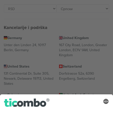
Kancelarije i podrška
Germany
United Kingdom
Unter den Linden 24, 10117
167 City Road, London, Greater
Berlin, Germany
London, EC1V 1AW, United
Kingdom
United States
Switzerland
131 Continental Dr, Suite 305,
Dorfstrasse 52a, 6390
Newark, Delaware 19713, United
Engelberg, Switzerland
States
Bulgaria
United Arab Emirates
Regus Sofia City West, bul
UAE Dubai Silicon Oasis, DDP
Totleben 53-55, 1606 Sofia,
Building A1, Office 302, Dubai,
Bulgaria
United Arab Emirates