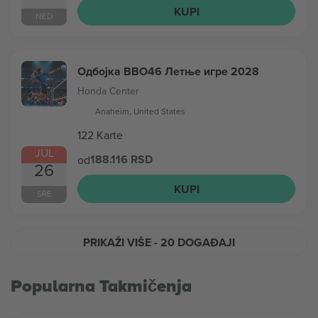
KUPI
NED
Одбојка ВВО46 Летње игре 2028
Honda Center
Anaheim, United States
122 Karte
JUL
188.116 RSD
od
26
KUPI
SRE
PRIKAŽI VIŠE
- 20 DOGAĐAJI
Popularna Takmičenja