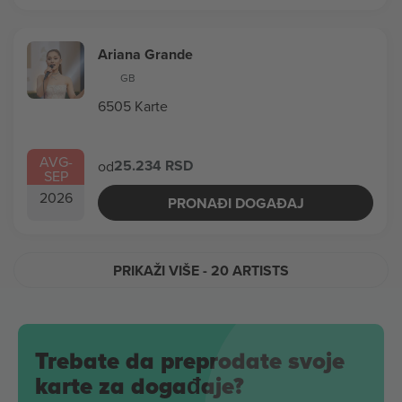
Ariana Grande
GB
6505 Karte
AVG
-
25.234 RSD
od
SEP
2026
PRONAĐI DOGAĐAJ
PRIKAŽI VIŠE
- 20 ARTISTS
Trebate da preprodate svoje
karte za događaje?