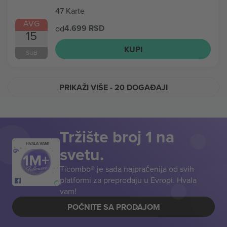
47 Karte
AVG
4.699 RSD
od
15
KUPI
SUB
PRIKAŽI VIŠE
- 20 DOGAĐAJI
Tržište broj 1 na
HVALA VAM!
svetu.
Ticombo® je sada najpraćenija od svih
platformi za preprodaju u Evropi. Hvala
vam!
POČNITE SA PRODAJOM