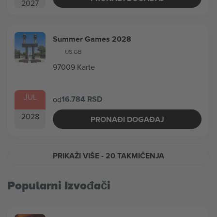
2027
Summer Games 2028
US
,
GB
97009 Karte
JUL
16.784 RSD
od
2028
PRONAĐI DOGAĐAJ
PRIKAŽI VIŠE
- 20 TAKMIČENJA
Popularni Izvođači