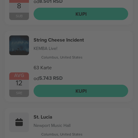
8.501 RSD
od
8
KUPI
SUB
String Cheese Incident
KEMBA Live!
Columbus, United States
63 Karte
AVG
5.743 RSD
od
12
KUPI
SRE
St. Lucia
Newport Music Hall
Columbus, United States