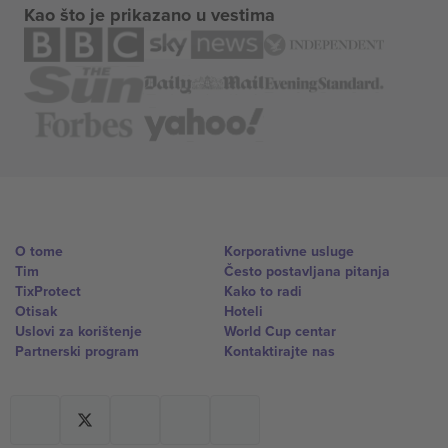
Kao što je prikazano u vestima
O tome
Korporativne usluge
Tim
Često postavljana pitanja
TixProtect
Kako to radi
Otisak
Hoteli
Uslovi za korištenje
World Cup centar
Partnerski program
Kontaktirajte nas