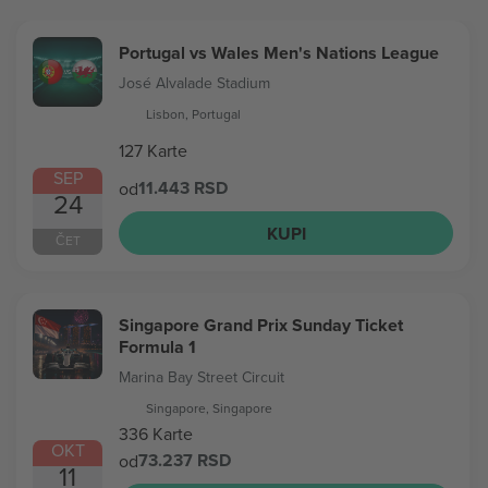
Portugal vs Wales Men's Nations League
José Alvalade Stadium
Lisbon, Portugal
127 Karte
SEP
11.443 RSD
od
24
KUPI
ČET
Singapore Grand Prix Sunday Ticket
Formula 1
Marina Bay Street Circuit
Singapore, Singapore
336 Karte
OKT
73.237 RSD
od
11