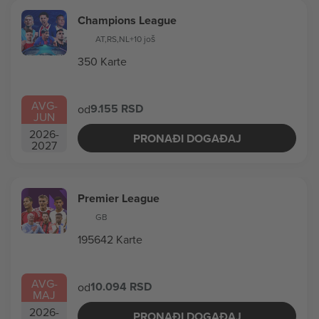
Champions League
AT
,
RS
,
NL
+10 još
350 Karte
AVG
-
9.155 RSD
od
JUN
2026
-
PRONAĐI DOGAĐAJ
2027
Premier League
GB
195642 Karte
AVG
-
10.094 RSD
od
MAJ
2026
-
PRONAĐI DOGAĐAJ