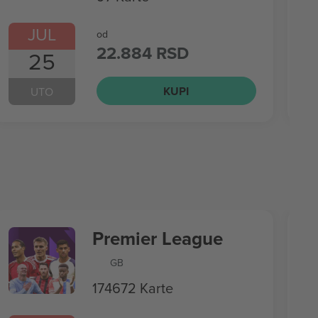
JUL
od
22.884 RSD
25
KUPI
UTO
Premier League
GB
174672 Karte