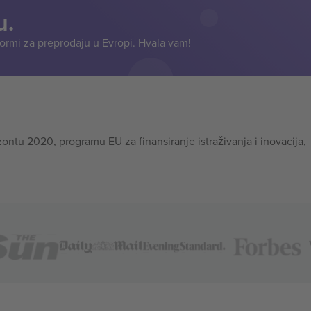
u.
formi za preprodaju u Evropi. Hvala vam!
tu 2020, programu EU za finansiranje istraživanja i inovacija,