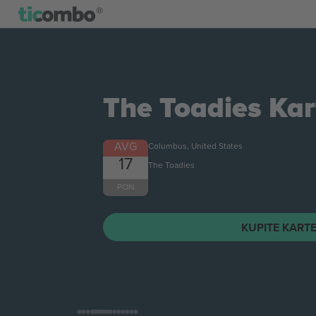
The Toadies
Kar
AVG
Columbus, United States
17
The Toadies
PON
KUPITE KART