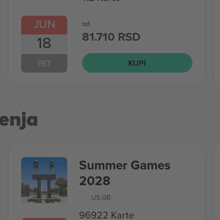
JUN
od
81.710 RSD
18
KUPI
PET
enja
Summer Games
2028
US
,
GB
96922 Karte