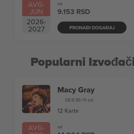
AVG
-
od
JUN
9.153 RSD
2026
-
2027
PRONAĐI DOGAĐAJ
Popularni Izvođač
Macy Gray
GB
,
IE
,
BE
+15 još
12 Karte
AVG
-
od