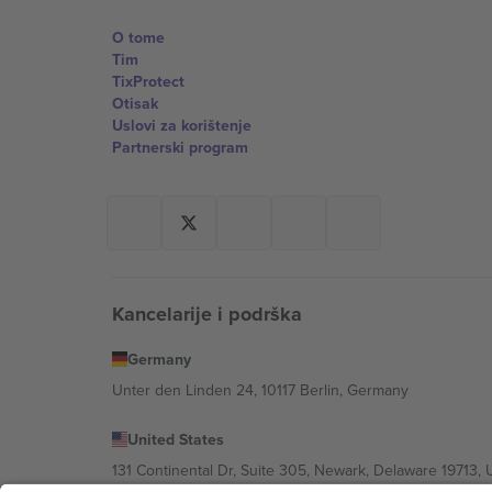
O tome
Tim
TixProtect
Otisak
Uslovi za korištenje
Partnerski program
Kancelarije i podrška
Germany
Unter den Linden 24, 10117 Berlin, Germany
United States
131 Continental Dr, Suite 305, Newark, Delaware 19713, 