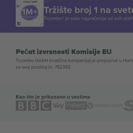
HVALA VAM!
Tržište broj 1 na svet
Ticombo® je sada najpraćenija od svih plat
Pečat izvrsnosti Komisije EU
Ticombo GmbH (matična kompanija) je prepoznat u Horizon
za svoj predlog br. 782393.
Kao što je prikazano u vestima