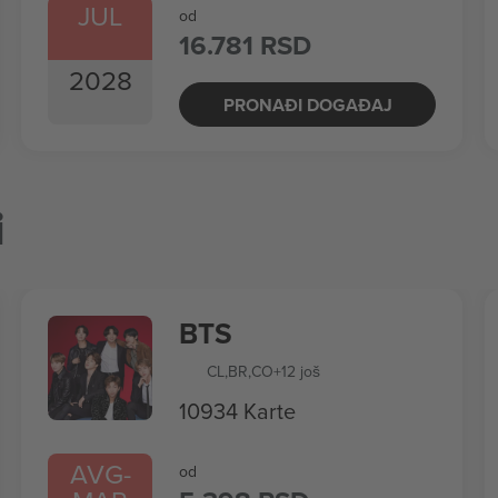
JUL
od
16.781 RSD
2028
PRONAĐI DOGAĐAJ
i
BTS
CL
,
BR
,
CO
+12 još
10934 Karte
AVG
-
od