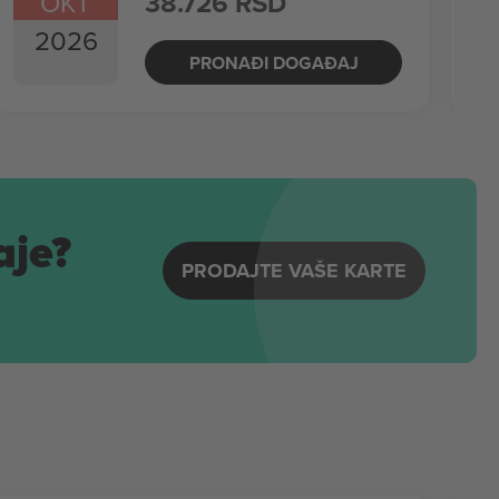
OKT
38.726 RSD
2026
PRONAĐI DOGAĐAJ
aje?
PRODAJTE VAŠE KARTE