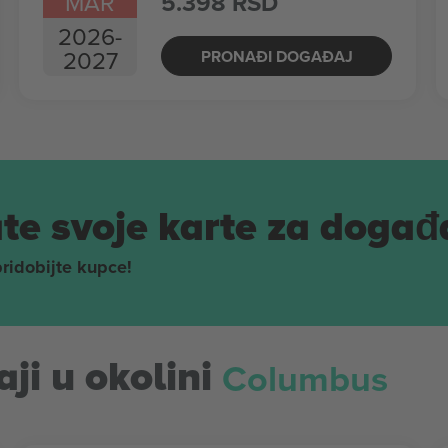
MAR
5.398 RSD
2026
-
2027
PRONAĐI DOGAĐAJ
te svoje karte za događ
pridobijte kupce!
Columbus
ji u okolini