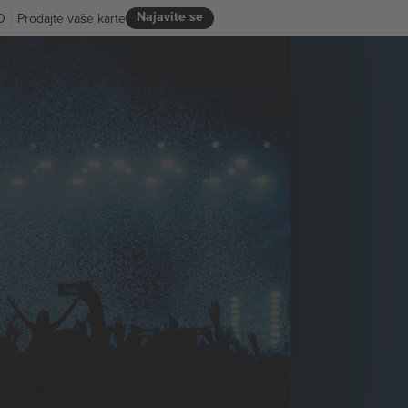
Najavite se
D
Prodajte vaše karte