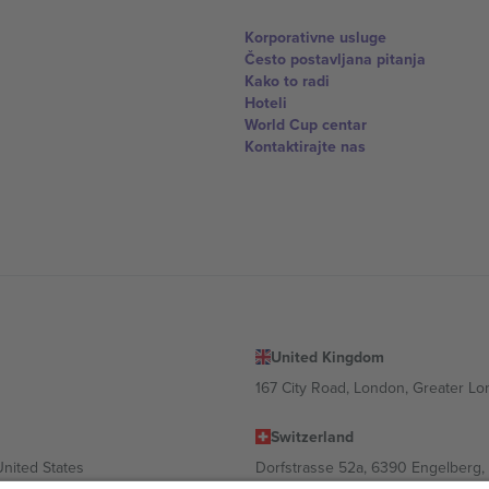
Korporativne usluge
Često postavljana pitanja
Kako to radi
Hoteli
World Cup centar
Kontaktirajte nas
United Kingdom
167 City Road, London, Greater L
Switzerland
United States
Dorfstrasse 52a, 6390 Engelberg, 