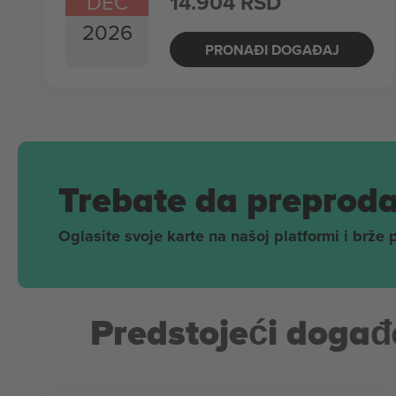
DEC
14.904 RSD
2026
PRONAĐI DOGAĐAJ
Trebate da preproda
Oglasite svoje karte na našoj platformi i brže 
Predstojeći događa