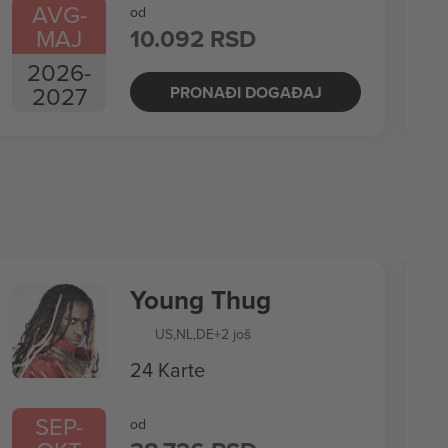
AVG
-
od
MAJ
10.092 RSD
2026
-
2027
PRONAĐI DOGAĐAJ
Young Thug
US
,
NL
,
DE
+2 još
24 Karte
SEP
-
od