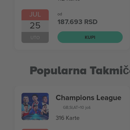
JUL
od
187.693 RSD
25
KUPI
UTO
Popularna Takmič
Champions League
GB
,
SI
,
AT
+10 još
316 Karte