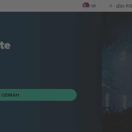
SR
+1
RS
te
E ODMAH