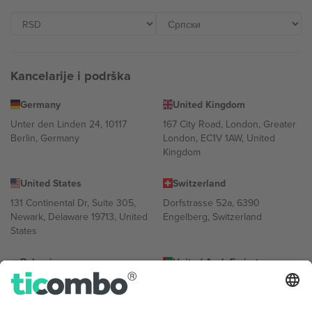
Kancelarije i podrška
Germany
United Kingdom
Unter den Linden 24, 10117
167 City Road, London, Greater
Berlin, Germany
London, EC1V 1AW, United
Kingdom
United States
Switzerland
131 Continental Dr, Suite 305,
Dorfstrasse 52a, 6390
Newark, Delaware 19713, United
Engelberg, Switzerland
States
Bulgaria
United Arab Emirates
Regus Sofia City West, bul
UAE Dubai Silicon Oasis, DDP
Totleben 53-55, 1606 Sofia,
Building A1, Office 302, Dubai,
Bulgaria
United Arab Emirates