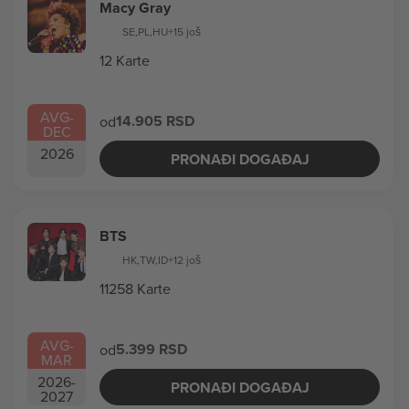
Macy Gray
SE
,
PL
,
HU
+15 još
12 Karte
AVG
-
14.905 RSD
od
DEC
2026
PRONAĐI DOGAĐAJ
BTS
HK
,
TW
,
ID
+12 još
11258 Karte
AVG
-
5.399 RSD
od
MAR
2026
-
PRONAĐI DOGAĐAJ
2027