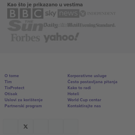
Kao što je prikazano u vestima
O tome
Korporativne usluge
Tim
Često postavljana pitanja
TixProtect
Kako to radi
Otisak
Hoteli
Uslovi za korištenje
World Cup centar
Partnerski program
Kontaktirajte nas