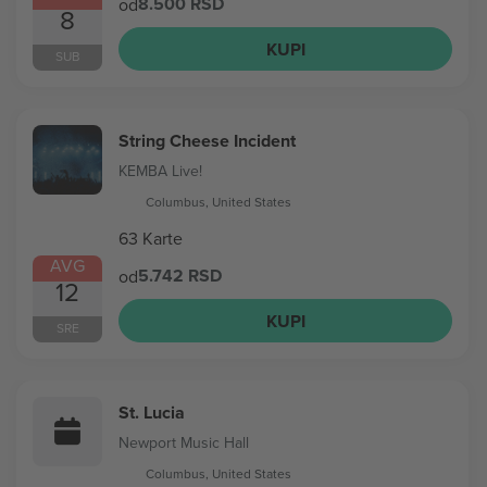
8.500 RSD
od
8
KUPI
SUB
String Cheese Incident
KEMBA Live!
Columbus, United States
63 Karte
AVG
5.742 RSD
od
12
KUPI
SRE
St. Lucia
Newport Music Hall
Columbus, United States