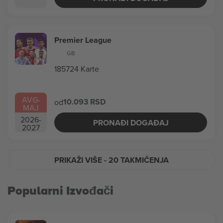
Premier League
GB
185724 Karte
AVG
-
10.093 RSD
od
MAJ
2026
-
PRONAĐI DOGAĐAJ
2027
PRIKAŽI VIŠE
- 20 TAKMIČENJA
Popularni Izvođači