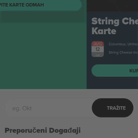
String Cheese Incident
Karte
AVG
Columbus, United States
12
String Cheese Incident
SRE
KUPITE KARTE ODMAH
TRAŽITE
Preporučeni Događaji