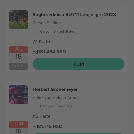
Ragbi sedmica RU711 Letnje igre 2028
Carson Stadium
Carson, United States
74 Karte
JUL
181.494 RSD
od
18
KUPI
UTO
Herbert Grönemeyer
Heinz von Heiden Arena
Hannover, Germany
112 Karte
JUN
81.716 RSD
od
18