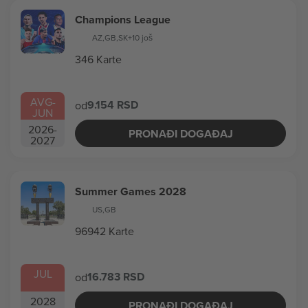
Champions League
AZ
,
GB
,
SK
+10 još
346 Karte
AVG
-
9.154 RSD
od
JUN
2026
-
PRONAĐI DOGAĐAJ
2027
Summer Games 2028
US
,
GB
96942 Karte
JUL
16.783 RSD
od
2028
PRONAĐI DOGAĐAJ