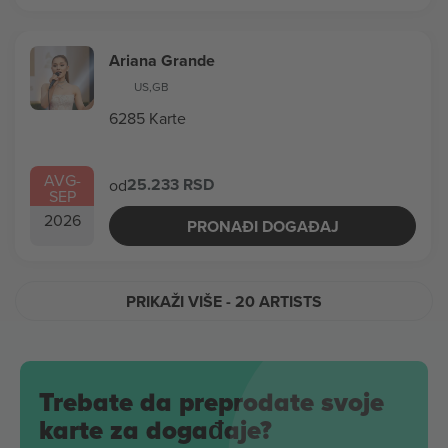
Ariana Grande
US
,
GB
6285 Karte
AVG
-
25.233 RSD
od
SEP
2026
PRONAĐI DOGAĐAJ
PRIKAŽI VIŠE
- 20 ARTISTS
Trebate da preprodate svoje
karte za događaje?