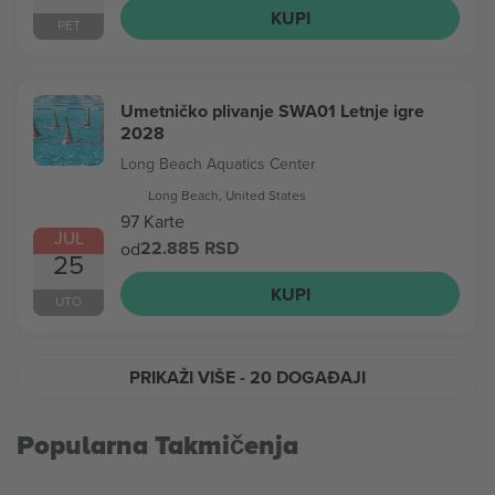
KUPI
PET
Umetničko plivanje SWA01 Letnje igre
2028
Long Beach Aquatics Center
Long Beach, United States
97 Karte
JUL
22.885 RSD
od
25
KUPI
UTO
PRIKAŽI VIŠE
- 20 DOGAĐAJI
Popularna Takmičenja