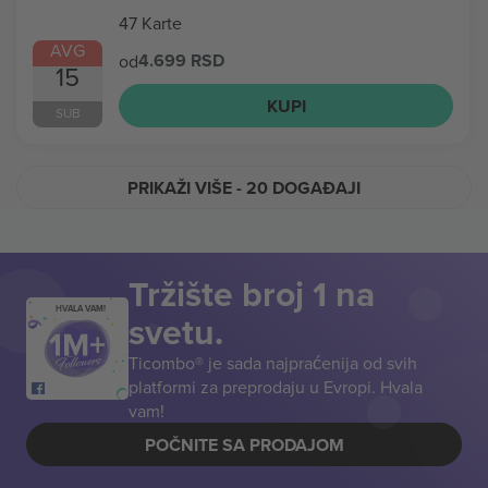
47 Karte
AVG
4.699 RSD
od
15
KUPI
SUB
PRIKAŽI VIŠE
- 20 DOGAĐAJI
Tržište broj 1 na
HVALA VAM!
svetu.
Ticombo® je sada najpraćenija od svih
platformi za preprodaju u Evropi. Hvala
vam!
POČNITE SA PRODAJOM