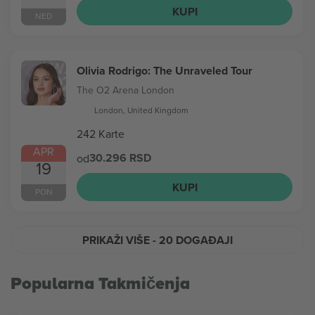
KUPI
NED
Olivia Rodrigo: The Unraveled Tour
The O2 Arena London
London, United Kingdom
242 Karte
APR
30.296 RSD
od
19
KUPI
PON
PRIKAŽI VIŠE
- 20 DOGAĐAJI
Popularna Takmičenja