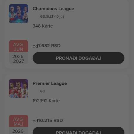
Champions League
GB
,
SI
,
LT
+10 još
348 Karte
AVG
-
7.632 RSD
od
JUN
2026
-
PRONAĐI DOGAĐAJ
2027
Premier League
GB
192992 Karte
AVG
-
10.215 RSD
od
MAJ
2026
-
PRONAĐI DOGAĐAJ