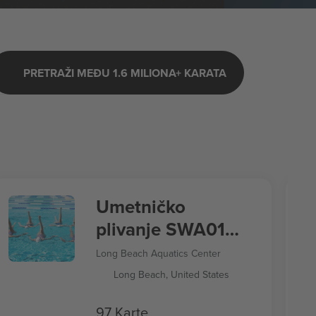
PRETRAŽI MEĐU 1.6 MILIONA+ KARATA
Umetničko
plivanje SWA01
Letnje igre 2028
Long Beach Aquatics Center
Long Beach, United States
97 Karte