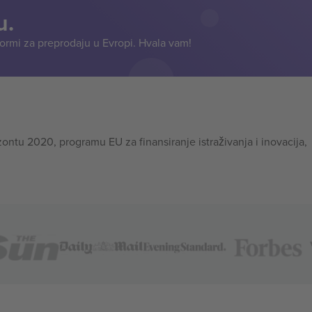
u.
formi za preprodaju u Evropi. Hvala vam!
tu 2020, programu EU za finansiranje istraživanja i inovacija,