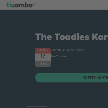
The Toadies
Kar
AVG
Columbus, United States
17
The Toadies
PON
KUPITE KART