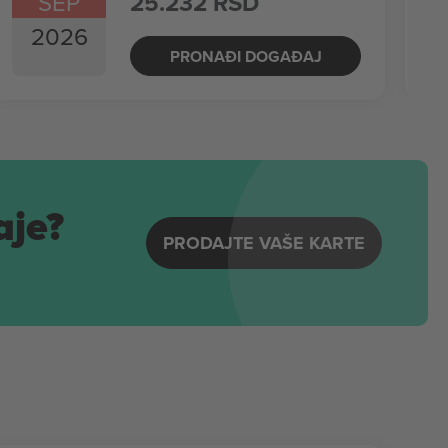
SEP
25.232 RSD
2026
PRONAĐI DOGAĐAJ
aje?
PRODAJTE VAŠE KARTE