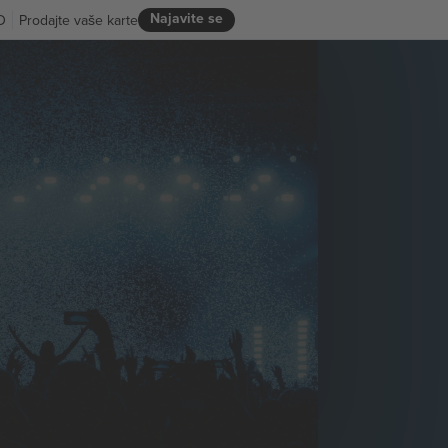
Najavite se
D
Prodajte vaše karte