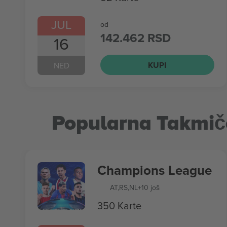
JUL
od
142.462 RSD
16
KUPI
NED
Popularna Takmič
Champions League
AT
,
RS
,
NL
+10 još
350 Karte