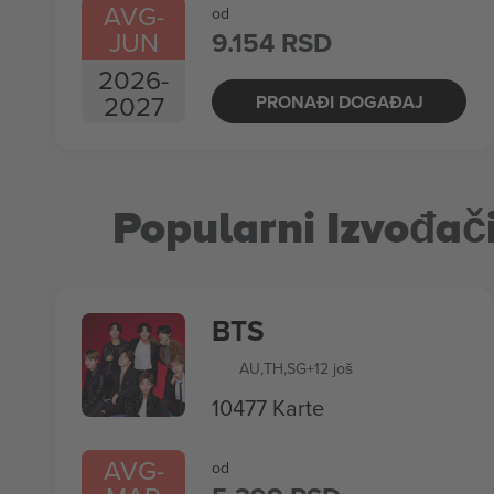
AVG
-
od
JUN
9.154 RSD
2026
-
2027
PRONAĐI DOGAĐAJ
Popularni Izvođač
BTS
AU
,
TH
,
SG
+12 još
10477 Karte
AVG
-
od