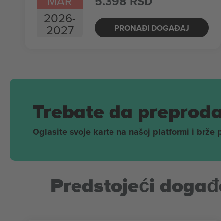
MAR
5.398 RSD
2026
-
2027
PRONAĐI DOGAĐAJ
Trebate da preproda
Oglasite svoje karte na našoj platformi i brže 
Predstojeći događa