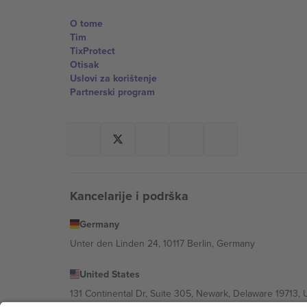
O tome
Tim
TixProtect
Otisak
Uslovi za korištenje
Partnerski program
Kancelarije i podrška
Germany
Unter den Linden 24, 10117 Berlin, Germany
United States
131 Continental Dr, Suite 305, Newark, Delaware 19713, 