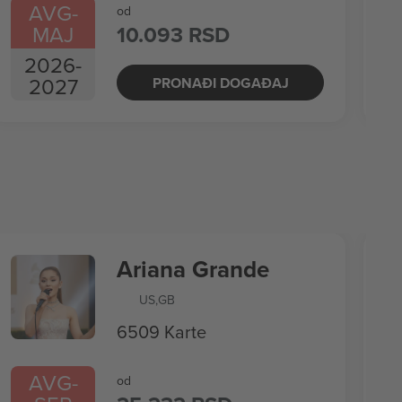
AVG
-
od
MAJ
10.093 RSD
2026
-
2027
PRONAĐI DOGAĐAJ
Ariana Grande
US
,
GB
6509 Karte
AVG
-
od