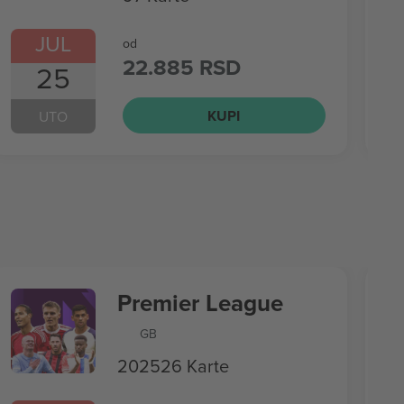
JUL
od
22.885 RSD
25
KUPI
UTO
Premier League
GB
202526 Karte