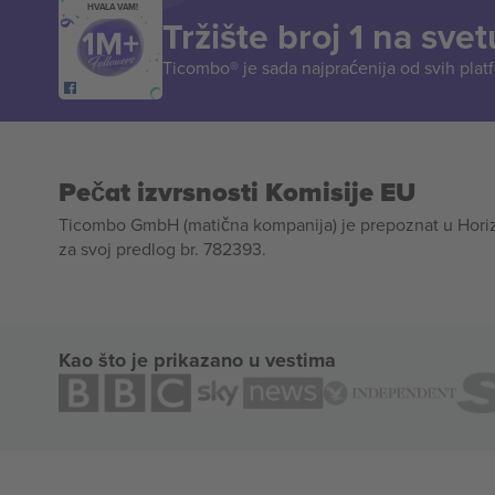
HVALA VAM!
Tržište broj 1 na svet
Ticombo® je sada najpraćenija od svih plat
Pečat izvrsnosti Komisije EU
Ticombo GmbH (matična kompanija) je prepoznat u Horizon
za svoj predlog br. 782393.
Kao što je prikazano u vestima