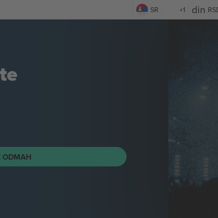
SR
+1
RS
te
E ODMAH