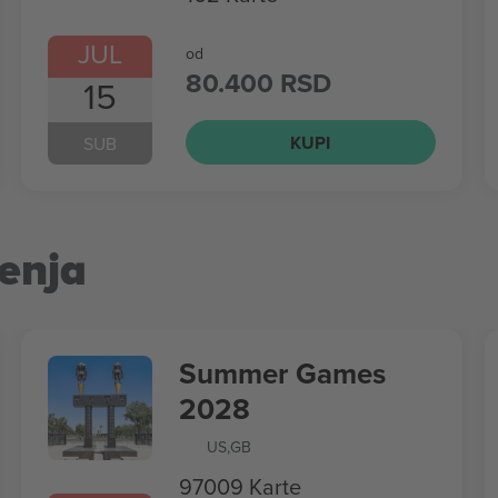
JUL
od
80.400 RSD
15
KUPI
SUB
enja
Summer Games
2028
US
,
GB
97009 Karte