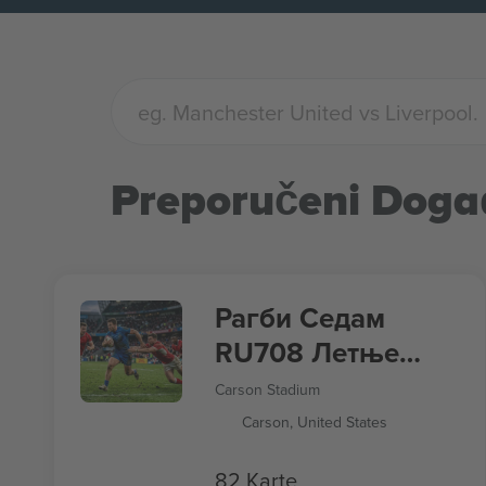
Preporučeni Doga
Рагби Седам
RU708 Летње
игре 2028
Carson Stadium
Carson, United States
82 Karte