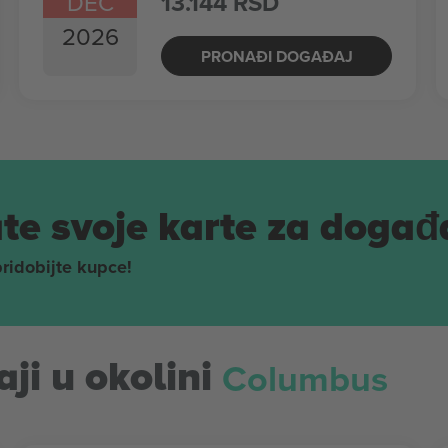
DEC
13.144 RSD
2026
PRONAĐI DOGAĐAJ
te svoje karte za događ
pridobijte kupce!
Columbus
ji u okolini