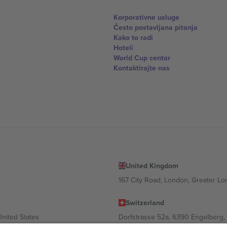
Korporativne usluge
Često postavljana pitanja
Kako to radi
Hoteli
World Cup centar
Kontaktirajte nas
United Kingdom
167 City Road, London, Greater L
Switzerland
United States
Dorfstrasse 52a, 6390 Engelberg, 