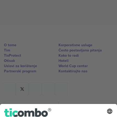
O tome
Korporativne usluge
Tim
Često postavljana pitanja
TixProtect
Kako to radi
Otisak
Hoteli
Uslovi za korištenje
World Cup centar
Partnerski program
Kontaktirajte nas