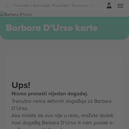
Najavite se
Pozorište I Komedija
Pozorište I Komedija
Barbara D'Urso Karte
Barbara D'Urso karte
Ups!
Nismo pronašli nijedan događaj.
Trenutno nema aktivnih događaja za Barbara
D'Urso.
Ako mislite da ovo nije u redu, možete dodati
novi događaj Barbara D'Urso ili nam poslati e-