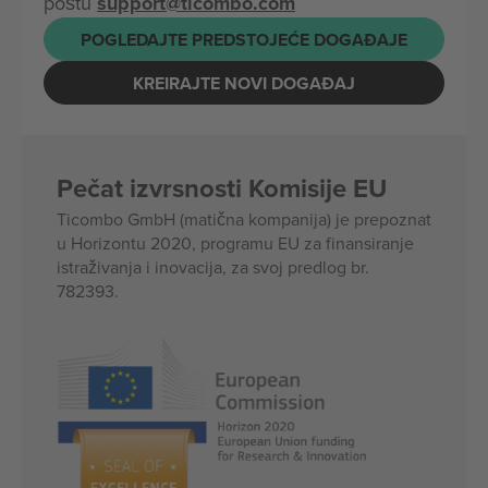
poštu
support@ticombo.com
POGLEDAJTE PREDSTOJEĆE DOGAĐAJE
KREIRAJTE NOVI DOGAĐAJ
Pečat izvrsnosti Komisije EU
Ticombo GmbH (matična kompanija) je prepoznat
u Horizontu 2020, programu EU za finansiranje
istraživanja i inovacija, za svoj predlog br.
782393.