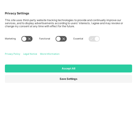
Kancelarije i podrška
Germany
United Kingdom
Unter den Linden 24, 10117
167 City Road, London, Greater
Berlin, Germany
London, EC1V 1AW, United
Kingdom
United States
Switzerland
131 Continental Dr, Suite 305,
Dorfstrasse 52a, 6390
Newark, Delaware 19713, United
Engelberg, Switzerland
States
Bulgaria
United Arab Emirates
Regus Sofia City West, bul
UAE Dubai Silicon Oasis, DDP
Totleben 53-55, 1606 Sofia,
Building A1, Office 302, Dubai,
Bulgaria
United Arab Emirates
Mexico
Av Chapultepec 360, Roma