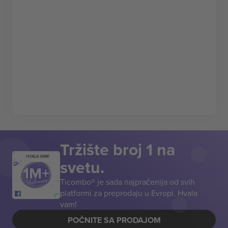
Tržište broj 1 na
HVALA VAM!
svetu.
Ticombo® je sada najpraćenija od svih
platformi za preprodaju u Evropi. Hvala
vam!
POČNITE SA PRODAJOM