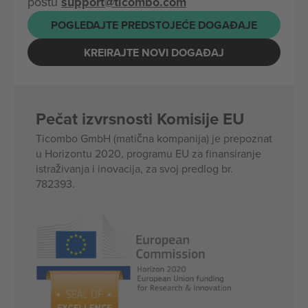
poštu
support@ticombo.com
POGLEDAJTE PREDSTOJEĆE DOGAĐAJE
KREIRAJTE NOVI DOGAĐAJ
Pečat izvrsnosti Komisije EU
Ticombo GmbH (matična kompanija) je prepoznat
u Horizontu 2020, programu EU za finansiranje
istraživanja i inovacija, za svoj predlog br.
782393.