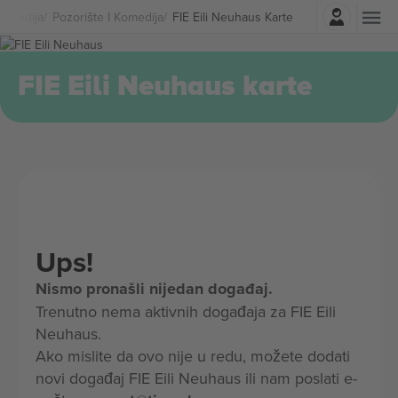
Najavite se
Komedija
Pozorište I Komedija
FIE Eili Neuhaus Karte
FIE Eili Neuhaus karte
Ups!
Nismo pronašli nijedan događaj.
Trenutno nema aktivnih događaja za FIE Eili
Neuhaus.
Ako mislite da ovo nije u redu, možete dodati
novi događaj FIE Eili Neuhaus ili nam poslati e-