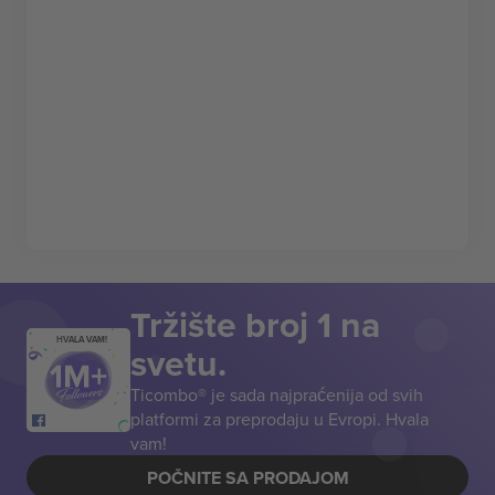
Tržište broj 1 na
HVALA VAM!
svetu.
Ticombo® je sada najpraćenija od svih
platformi za preprodaju u Evropi. Hvala
vam!
POČNITE SA PRODAJOM