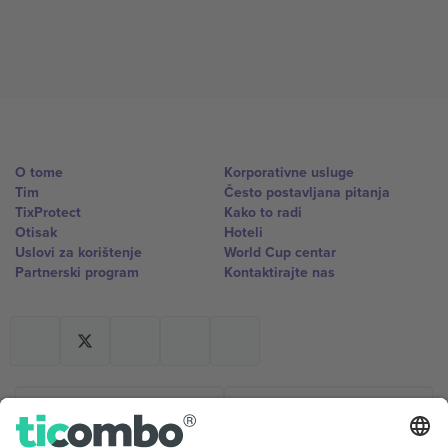
O tome
Korporativne usluge
Tim
Često postavljana pitanja
TixProtect
Kako to radi
Otisak
Hoteli
Uslovi za korištenje
World Cup centar
Partnerski program
Kontaktirajte nas