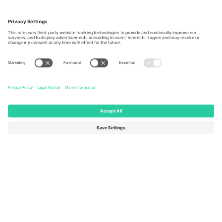
Kancelarije i podrška
Germany
United Kingdom
Unter den Linden 24, 10117
167 City Road, London, Greater
Berlin, Germany
London, EC1V 1AW, United
Kingdom
United States
Switzerland
131 Continental Dr, Suite 305,
Dorfstrasse 52a, 6390
Newark, Delaware 19713, United
Engelberg, Switzerland
States
Bulgaria
United Arab Emirates
Regus Sofia City West, bul
UAE Dubai Silicon Oasis, DDP
Totleben 53-55, 1606 Sofia,
Building A1, Office 302, Dubai,
Bulgaria
United Arab Emirates
Mexico
Av Chapultepec 360, Roma