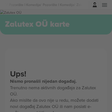
Najavite se
Pozorište I Komedija
Pozorište I Komedija
Zalutex OÜ Karte
Zalutex OÜ karte
Ups!
Nismo pronašli nijedan događaj.
Trenutno nema aktivnih događaja za Zalutex
OÜ.
Ako mislite da ovo nije u redu, možete dodati
novi događaj Zalutex OÜ ili nam poslati e-