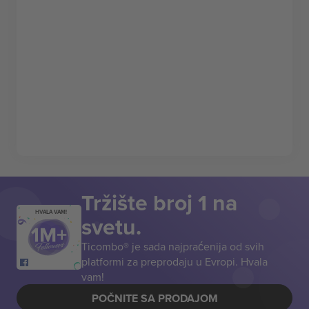
Tržište broj 1 na
HVALA VAM!
svetu.
Ticombo® je sada najpraćenija od svih
platformi za preprodaju u Evropi. Hvala
vam!
POČNITE SA PRODAJOM