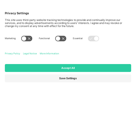
Kancelarije i podrška
Germany
United Kingdom
Unter den Linden 24, 10117
167 City Road, London, Greater
Berlin, Germany
London, EC1V 1AW, United
Kingdom
United States
Switzerland
131 Continental Dr, Suite 305,
Dorfstrasse 52a, 6390
Newark, Delaware 19713, United
Engelberg, Switzerland
States
Bulgaria
United Arab Emirates
Regus Sofia City West, bul
UAE Dubai Silicon Oasis, DDP
Totleben 53-55, 1606 Sofia,
Building A1, Office 302, Dubai,
Bulgaria
United Arab Emirates
Mexico
Av Chapultepec 360, Roma