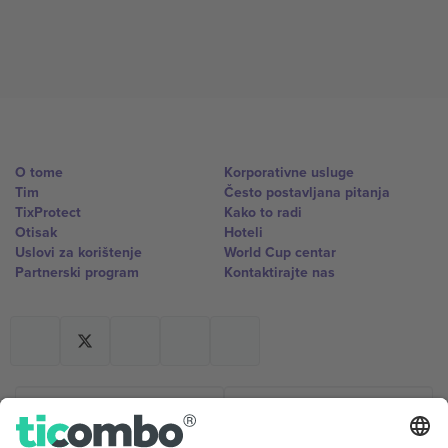
O tome
Korporativne usluge
Tim
Često postavljana pitanja
TixProtect
Kako to radi
Otisak
Hoteli
Uslovi za korištenje
World Cup centar
Partnerski program
Kontaktirajte nas