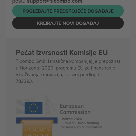
poštu
support@ticombo.com
POGLEDAJTE PREDSTOJEĆE DOGAĐAJE
KREIRAJTE NOVI DOGAĐAJ
Pečat izvrsnosti Komisije EU
Ticombo GmbH (matična kompanija) je prepoznat
u Horizontu 2020, programu EU za finansiranje
istraživanja i inovacija, za svoj predlog br.
782393.