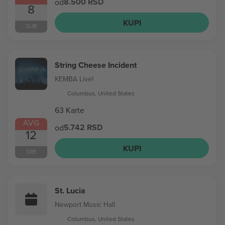
8.500 RSD
od
8
KUPI
SUB
String Cheese Incident
KEMBA Live!
Columbus, United States
63 Karte
AVG
5.742 RSD
od
12
KUPI
SRE
St. Lucia
Newport Music Hall
Columbus, United States