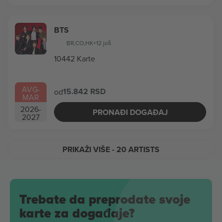
BTS
BR
,
CO
,
HK
+12 još
10442 Karte
AVG
-
15.842 RSD
od
MAR
2026
-
PRONAĐI DOGAĐAJ
2027
PRIKAŽI VIŠE
- 20 ARTISTS
Trebate da preprodate svoje
karte za događaje?