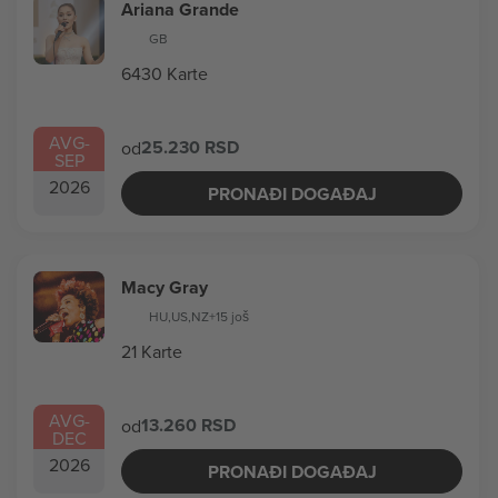
Ariana Grande
GB
6430 Karte
AVG
-
25.230 RSD
od
SEP
2026
PRONAĐI DOGAĐAJ
Macy Gray
HU
,
US
,
NZ
+15 još
21 Karte
AVG
-
13.260 RSD
od
DEC
2026
PRONAĐI DOGAĐAJ