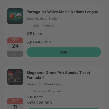
Portugal vs Wales Men's Nations League
José Alvalade Stadium
Lisbon, Portugal
125 Karte
SEP
11.442 RSD
od
24
KUPI
ČET
Singapore Grand Prix Sunday Ticket
Formula 1
Marina Bay Street Circuit
Singapore, Singapore
336 Karte
OKT
73.226 RSD
od
11