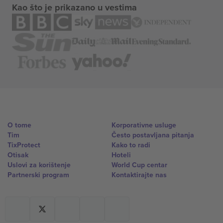
Kao što je prikazano u vestima
O tome
Korporativne usluge
Tim
Često postavljana pitanja
TixProtect
Kako to radi
Otisak
Hoteli
Uslovi za korištenje
World Cup centar
Partnerski program
Kontaktirajte nas