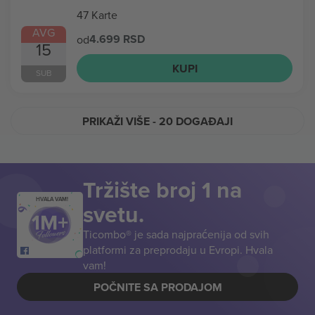
47 Karte
AVG
4.699 RSD
od
15
KUPI
SUB
PRIKAŽI VIŠE
- 20 DOGAĐAJI
Tržište broj 1 na
HVALA VAM!
svetu.
Ticombo® je sada najpraćenija od svih
platformi za preprodaju u Evropi. Hvala
vam!
POČNITE SA PRODAJOM