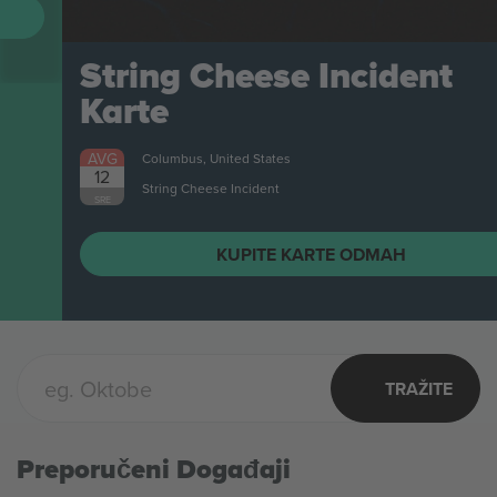
String Cheese Incident
Karte
AVG
Columbus, United States
12
String Cheese Incident
SRE
KUPITE KARTE ODMAH
TRAŽITE
Preporučeni Događaji