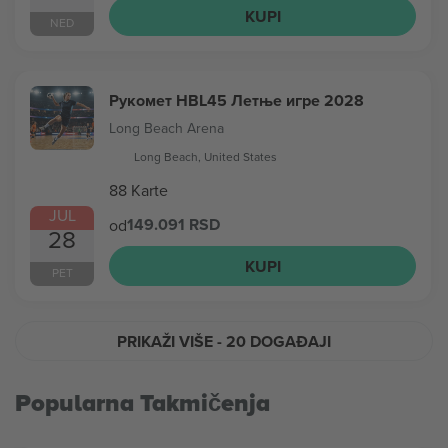
KUPI
NED
Рукомет HBL45 Летње игре 2028
Long Beach Arena
Long Beach, United States
88 Karte
JUL
149.091 RSD
od
28
KUPI
PET
PRIKAŽI VIŠE
- 20 DOGAĐAJI
Popularna Takmičenja