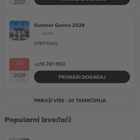
2027
Summer Games 2028
US
,
GB
97811 Karte
JUL
16.781 RSD
od
2028
PRONAĐI DOGAĐAJ
PRIKAŽI VIŠE
- 20 TAKMIČENJA
Popularni Izvođači