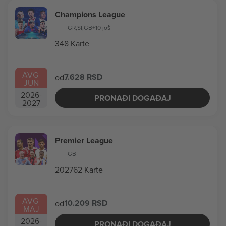
Champions League
GR
,
SI
,
GB
+10 još
348 Karte
AVG
-
7.628 RSD
od
JUN
2026
-
PRONAĐI DOGAĐAJ
2027
Premier League
GB
202762 Karte
AVG
-
10.209 RSD
od
MAJ
2026
-
PRONAĐI DOGAĐAJ