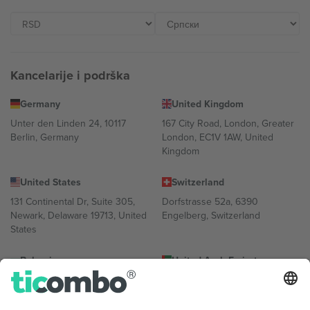
Kancelarije i podrška
Germany
United Kingdom
Unter den Linden 24, 10117
167 City Road, London, Greater
Berlin, Germany
London, EC1V 1AW, United
Kingdom
United States
Switzerland
131 Continental Dr, Suite 305,
Dorfstrasse 52a, 6390
Newark, Delaware 19713, United
Engelberg, Switzerland
States
Bulgaria
United Arab Emirates
Regus Sofia City West, bul
UAE Dubai Silicon Oasis, DDP
Totleben 53-55, 1606 Sofia,
Building A1, Office 302, Dubai,
Bulgaria
United Arab Emirates