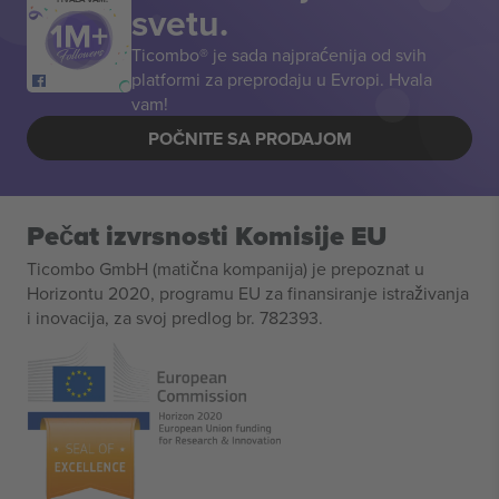
svetu.
Ticombo® je sada najpraćenija od svih
platformi za preprodaju u Evropi. Hvala
vam!
POČNITE SA PRODAJOM
Pečat izvrsnosti Komisije EU
Ticombo GmbH (matična kompanija) je prepoznat u
Horizontu 2020, programu EU za finansiranje istraživanja
i inovacija, za svoj predlog br. 782393.