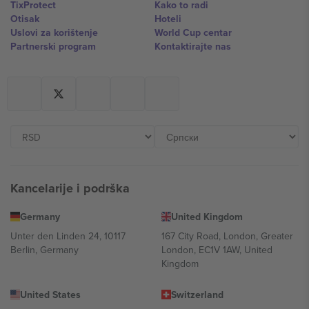
TixProtect
Kako to radi
Otisak
Hoteli
Uslovi za korištenje
World Cup centar
Partnerski program
Kontaktirajte nas
Kancelarije i podrška
Germany
United Kingdom
Unter den Linden 24, 10117
167 City Road, London, Greater
Berlin, Germany
London, EC1V 1AW, United
Kingdom
United States
Switzerland