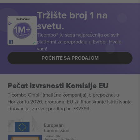
Tržište broj 1 na
HVALA VAM!
svetu.
Ticombo® je sada najpraćenija od svih
platformi za preprodaju u Evropi. Hvala
vam!
POČNITE SA PRODAJOM
Pečat izvrsnosti Komisije EU
Ticombo GmbH (matična kompanija) je prepoznat u
Horizontu 2020, programu EU za finansiranje istraživanja
i inovacija, za svoj predlog br. 782393.