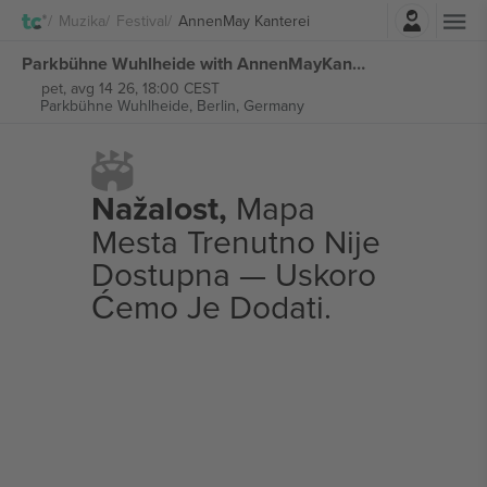
Najavite se
Muzika
Festival
AnnenMay Kanterei
Parkbühne Wuhlheide with AnnenMayKantereit karte
pet, avg 14 26, 18:00 CEST
Parkbühne Wuhlheide,
Berlin, Germany
Nažalost,
Mapa
Mesta Trenutno Nije
Dostupna — Uskoro
Ćemo Je Dodati.