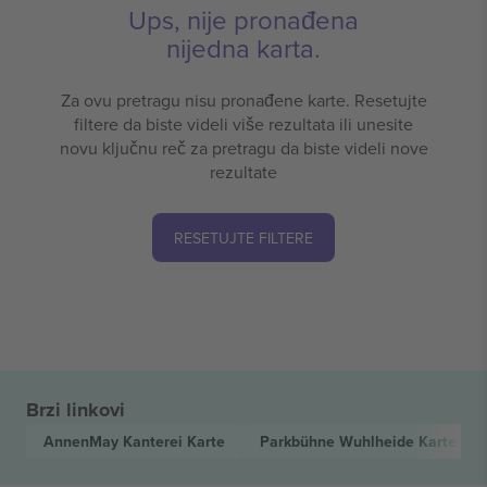
Ups, nije pronađena
nijedna karta.
Za ovu pretragu nisu pronađene karte. Resetujte
filtere da biste videli više rezultata ili unesite
novu ključnu reč za pretragu da biste videli nove
rezultate
RESETUJTE FILTERE
Brzi linkovi
AnnenMay Kanterei
Karte
Parkbühne Wuhlheide
Karte