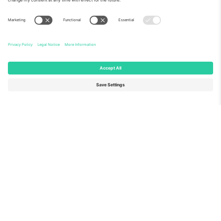
O tome
Korporativne usluge
Tim
Često postavljana pitanja
TixProtect
Kako to radi
Otisak
Hoteli
Uslovi za korištenje
World Cup centar
Partnerski program
Kontaktirajte nas
Kancelarije i podrška
Germany
United Kingdom
Unter den Linden 24, 10117
167 City Road, London, Greater
Berlin, Germany
London, EC1V 1AW, United
Kingdom