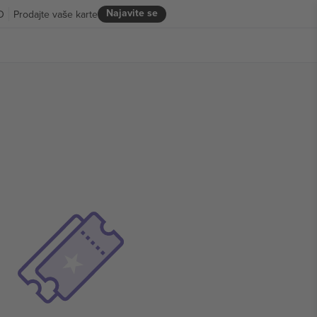
Najavite se
D
Prodajte vaše karte