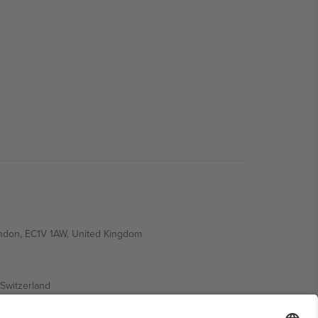
ondon, EC1V 1AW, United Kingdom
Switzerland