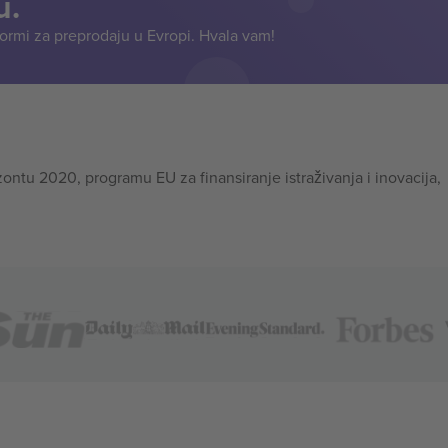
u.
formi za preprodaju u Evropi. Hvala vam!
tu 2020, programu EU za finansiranje istraživanja i inovacija,