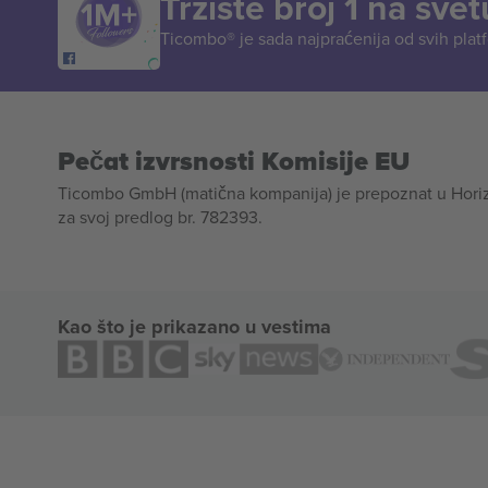
Tržište broj 1 na svet
Ticombo® je sada najpraćenija od svih plat
Pečat izvrsnosti Komisije EU
Ticombo GmbH (matična kompanija) je prepoznat u Horizon
za svoj predlog br. 782393.
Kao što je prikazano u vestima