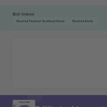
Brzi linkovi
Rewind Festival Scotland
Karte
Rew!nd
Karte
HVALA VAM!