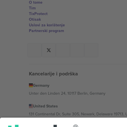
O tome
Tim
TixProtect
Otisak
Uslovi za korištenje
Partnerski program
Kancelarije i podrška
Germany
Unter den Linden 24, 10117 Berlin, Germany
United States
131 Continental Dr, Suite 305, Newark, Delaware 19713, 
Bulgaria