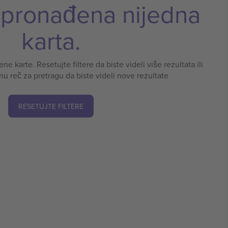
e pronađena nijedna
karta.
e karte. Resetujte filtere da biste videli više rezultata ili
nu reč za pretragu da biste videli nove rezultate
RESETUJTE FILTERE