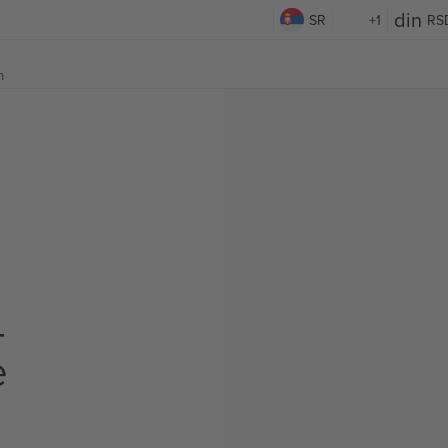
SR
+1
RS
m
—
e