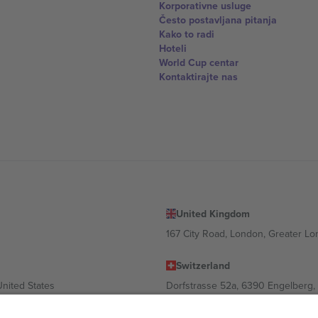
Korporativne usluge
Često postavljana pitanja
Kako to radi
Hoteli
World Cup centar
Kontaktirajte nas
United Kingdom
167 City Road, London, Greater L
Switzerland
United States
Dorfstrasse 52a, 6390 Engelberg, 
United Arab Emirates