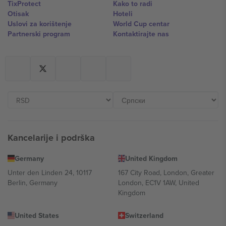
TixProtect
Kako to radi
Otisak
Hoteli
Uslovi za korištenje
World Cup centar
Partnerski program
Kontaktirajte nas
Kancelarije i podrška
Germany
United Kingdom
Unter den Linden 24, 10117
167 City Road, London, Greater
Berlin, Germany
London, EC1V 1AW, United
Kingdom
United States
Switzerland