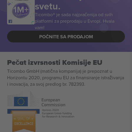
svetu.
Ticombo® je sada najpraćenija od svih
platformi za preprodaju u Evropi. Hvala
vam!
POČNITE SA PRODAJOM
Pečat izvrsnosti Komisije EU
Ticombo GmbH (matična kompanija) je prepoznat u
Horizontu 2020, programu EU za finansiranje istraživanja
i inovacija, za svoj predlog br. 782393.