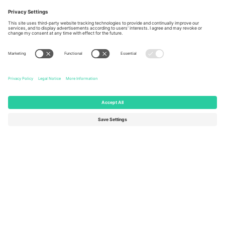
Berlin, Germany
London, EC1V 1AW, United
Kingdom
United States
Switzerland
131 Continental Dr, Suite 305,
Dorfstrasse 52a, 6390
Newark, Delaware 19713, United
Engelberg, Switzerland
States
Bulgaria
United Arab Emirates
Regus Sofia City West, bul
UAE Dubai Silicon Oasis, DDP
Totleben 53-55, 1606 Sofia,
Building A1, Office 302, Dubai,
Bulgaria
United Arab Emirates
Mexico
Av Chapultepec 360, Roma
Norte, Cuauhtémoc, 06700
Ciudad de México, CDMX,
Mexico
Pravna lica platforme mogu se razlikovati u zavisnosti od lokacije,