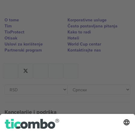
O tome
Korporativne usluge
Tim
Često postavljana pitanja
TixProtect
Kako to radi
Otisak
Hoteli
Uslovi za korištenje
World Cup centar
Partnerski program
Kontaktirajte nas
Kancelarije i podrška
Germany
United Kingdom
Unter den Linden 24, 10117
167 City Road, London, Greater