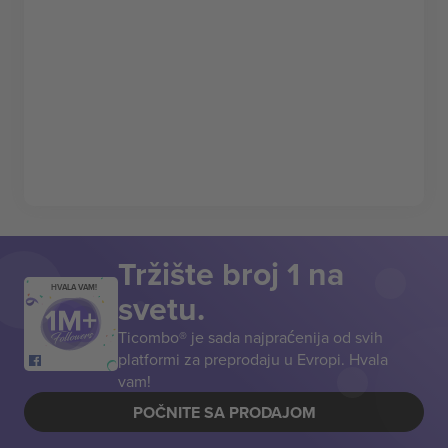
Tržište broj 1 na
HVALA VAM!
svetu.
Ticombo® je sada najpraćenija od svih
platformi za preprodaju u Evropi. Hvala
vam!
POČNITE SA PRODAJOM