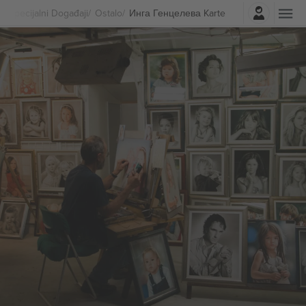
Najavite se
Specijalni Događaji
Ostalo
Инга Генцелева Karte