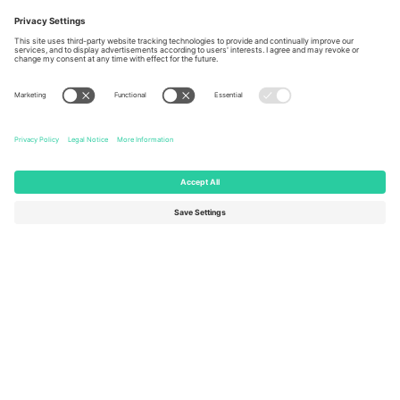
Berlin, Germany
London, EC1V 1AW, United
Kingdom
United States
Switzerland
131 Continental Dr, Suite 305,
Dorfstrasse 52a, 6390
Newark, Delaware 19713, United
Engelberg, Switzerland
States
Bulgaria
United Arab Emirates
Regus Sofia City West, bul
UAE Dubai Silicon Oasis, DDP
Totleben 53-55, 1606 Sofia,
Building A1, Office 302, Dubai,
Bulgaria
United Arab Emirates
Mexico
Av Chapultepec 360, Roma
Norte, Cuauhtémoc, 06700
Ciudad de México, CDMX,
Mexico
Pravna lica platforme mogu se razlikovati u zavisnosti od lokacije,