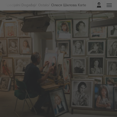
Najavite se
Specijalni Događaji
Ostalo
Олеся Шилова Karte