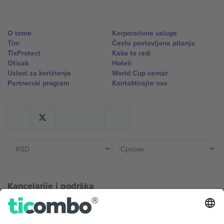
O tome
Korporativne usluge
Tim
Često postavljana pitanja
TixProtect
Kako to radi
Otisak
Hoteli
Uslovi za korištenje
World Cup centar
Partnerski program
Kontaktirajte nas
Kancelarije i podrška
Germany
United Kingdom
Unter den Linden 24, 10117
167 City Road, London, Greater