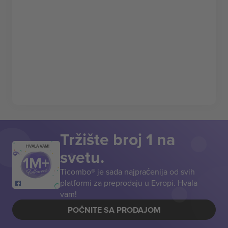
Tržište broj 1 na
HVALA VAM!
svetu.
Ticombo® je sada najpraćenija od svih
platformi za preprodaju u Evropi. Hvala
vam!
POČNITE SA PRODAJOM