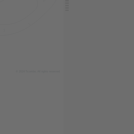
© 2024
T
icombo.
All rights reserved