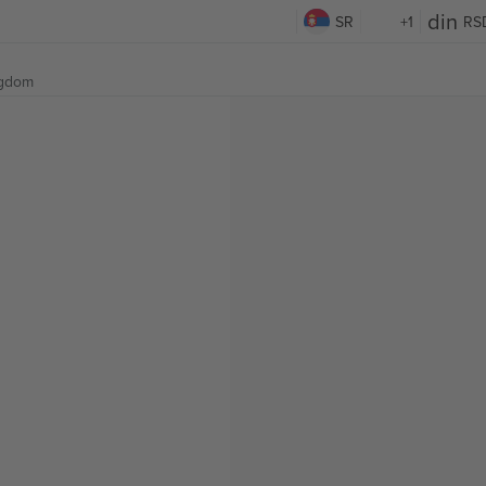
SR
+1
RS
ngdom