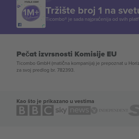
HVALA VAM!
Tržište broj 1 na svet
Ticombo® je sada najpraćenija od svih plat
Pečat izvrsnosti Komisije EU
Ticombo GmbH (matična kompanija) je prepoznat u Horizon
za svoj predlog br. 782393.
Kao što je prikazano u vestima