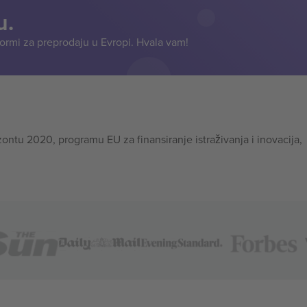
u.
formi za preprodaju u Evropi. Hvala vam!
tu 2020, programu EU za finansiranje istraživanja i inovacija,