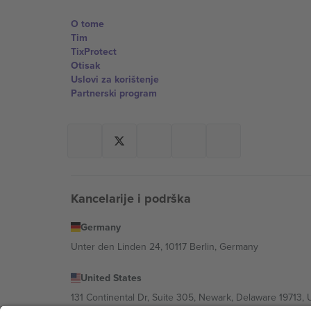
O tome
Tim
TixProtect
Otisak
Uslovi za korištenje
Partnerski program
Kancelarije i podrška
Germany
Unter den Linden 24, 10117 Berlin, Germany
United States
131 Continental Dr, Suite 305, Newark, Delaware 19713, 