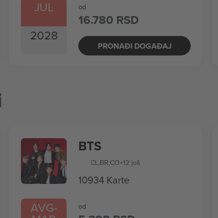
JUL
od
16.780 RSD
2028
PRONAĐI DOGAĐAJ
i
BTS
CL
,
BR
,
CO
+12 još
10934 Karte
AVG
-
od