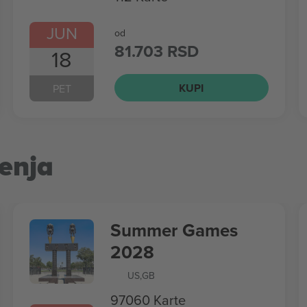
JUN
od
81.703 RSD
18
KUPI
PET
enja
Summer Games
2028
US
,
GB
97060 Karte