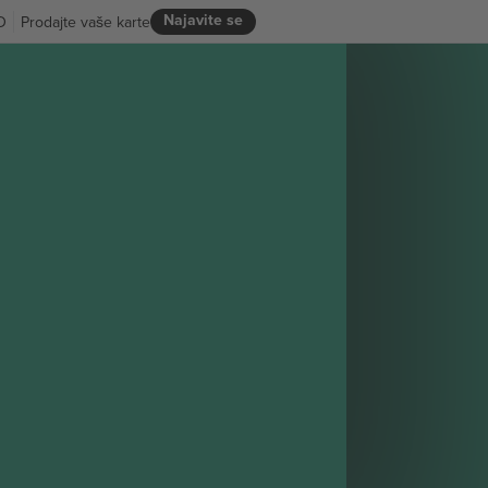
Najavite se
D
Prodajte vaše karte