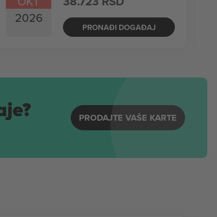
OKT
38.723 RSD
2026
PRONAĐI DOGAĐAJ
aje?
PRODAJTE VAŠE KARTE