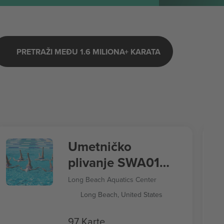
PRETRAŽI MEĐU 1.6 MILIONA+ KARATA
Umetničko
plivanje SWA01
Letnje igre 2028
Long Beach Aquatics Center
Long Beach, United States
97 Karte