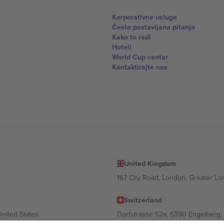
Korporativne usluge
Često postavljana pitanja
Kako to radi
Hoteli
World Cup centar
Kontaktirajte nas
United Kingdom
167 City Road, London, Greater L
Switzerland
United States
Dorfstrasse 52a, 6390 Engelberg, 