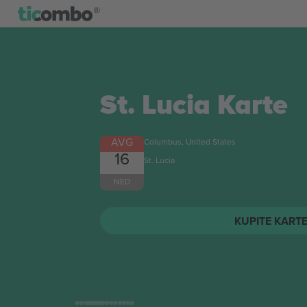
St. Lucia
Karte
AVG
Columbus, United States
16
St. Lucia
NED
KUPITE KART