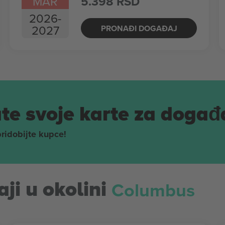
MAR
5.398 RSD
2026
-
2027
PRONAĐI DOGAĐAJ
te svoje karte za događ
pridobijte kupce!
Columbus
ji u okolini