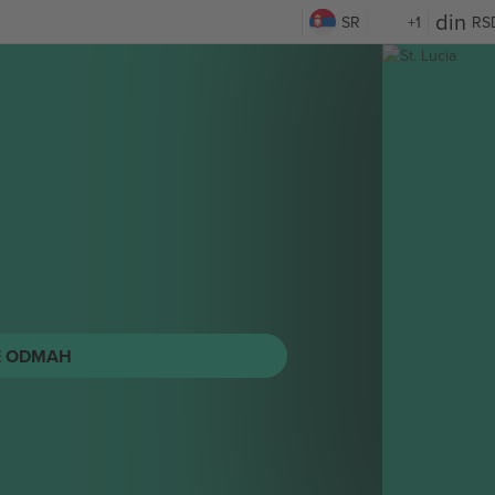
SR
+1
RS
E ODMAH