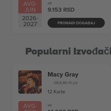
AVG
-
od
JUN
9.153 RSD
2026
-
2027
PRONAĐI DOGAĐAJ
Popularni Izvođač
Macy Gray
GB
,
IE
,
BE
+15 još
12 Karte
AVG
-
od