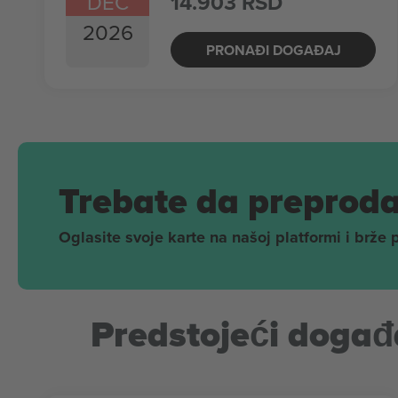
DEC
14.903 RSD
2026
PRONAĐI DOGAĐAJ
Trebate da preproda
Oglasite svoje karte na našoj platformi i brže 
Predstojeći događa