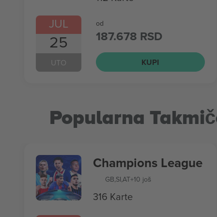
JUL
od
187.678 RSD
25
KUPI
UTO
Popularna Takmič
Champions League
GB
,
SI
,
AT
+10 još
316 Karte