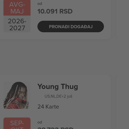
AVG
-
od
MAJ
10.091 RSD
2026
-
2027
PRONAĐI DOGAĐAJ
Young Thug
US
,
NL
,
DE
+2 još
24 Karte
SEP
-
od