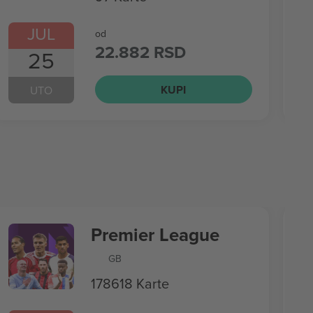
JUL
od
22.882 RSD
25
KUPI
UTO
Premier League
GB
178618 Karte